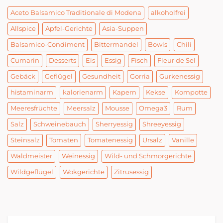
Aceto Balsamico Traditionale di Modena
alkoholfrei
Allspice
Apfel-Gerichte
Asia-Suppen
Balsamico-Condiment
Bittermandel
Bowls
Chili
Cumarin
Desserts
Eis
Essig
Fisch
Fleur de Sel
Gebäck
Geflügel
Gesundheit
Gorria
Gurkenessig
histaminarm
kalorienarm
Kapern
Kekse
Kompotte
Meeresfrüchte
Meersalz
Mousse
Omega3
Rum
Salz
Schweinebauch
Sherryessig
Shreeyessig
Steinsalz
Tomaten
Tomatenessig
Ursalz
Vanille
Waldmeister
Weinessig
Wild- und Schmorgerichte
Wildgeflügel
Wokgerichte
Zitrusessig