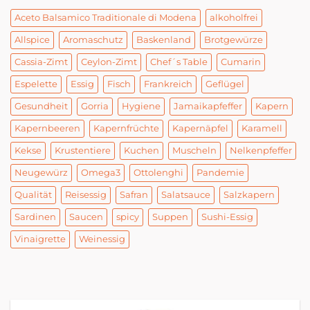
Aceto Balsamico Traditionale di Modena
alkoholfrei
Allspice
Aromaschutz
Baskenland
Brotgewürze
Cassia-Zimt
Ceylon-Zimt
Chef´s Table
Cumarin
Espelette
Essig
Fisch
Frankreich
Geflügel
Gesundheit
Gorria
Hygiene
Jamaikapfeffer
Kapern
Kapernbeeren
Kapernfrüchte
Kapernäpfel
Karamell
Kekse
Krustentiere
Kuchen
Muscheln
Nelkenpfeffer
Neugewürz
Omega3
Ottolenghi
Pandemie
Qualität
Reisessig
Safran
Salatsauce
Salzkapern
Sardinen
Saucen
spicy
Suppen
Sushi-Essig
Vinaigrette
Weinessig