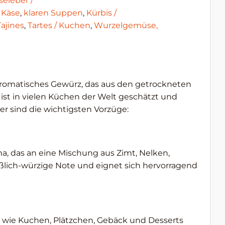
eleber /
,
Käse
,
klaren Suppen
,
Kürbis /
Tajines
,
Tartes / Kuchen
,
Wurzelgemüse,
 aromatisches Gewürz, das aus den getrockneten
st in vielen Küchen der Welt geschätzt und
ier sind die wichtigsten Vorzüge:
ma, das an eine Mischung aus Zimt, Nelken,
üßlich-würzige Note und eignet sich hervorragend
n wie Kuchen, Plätzchen, Gebäck und Desserts