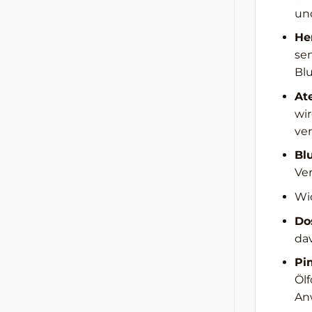
un
He
se
Blu
At
wi
ver
Bl
Ve
Wi
Do
da
Pi
Ölf
An