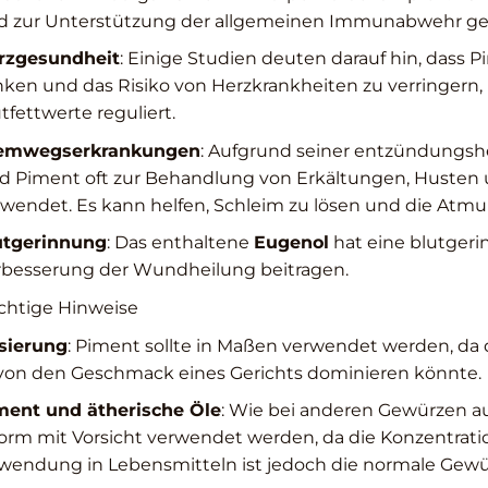
d zur Unterstützung der allgemeinen Immunabwehr ge
rzgesundheit
: Einige Studien deuten darauf hin, dass 
nken und das Risiko von Herzkrankheiten zu verringern,
tfettwerte reguliert.
emwegserkrankungen
: Aufgrund seiner entzündungs
rd Piment oft zur Behandlung von Erkältungen, Hust
wendet. Es kann helfen, Schleim zu lösen und die Atmun
utgerinnung
: Das enthaltene
Eugenol
hat eine blutger
rbesserung der Wundheilung beitragen.
chtige Hinweise
sierung
: Piment sollte in Maßen verwendet werden, da d
von den Geschmack eines Gerichts dominieren könnte.
ment und ätherische Öle
: Wie bei anderen Gewürzen auc
orm mit Vorsicht verwendet werden, da die Konzentration
wendung in Lebensmitteln ist jedoch die normale Gewü