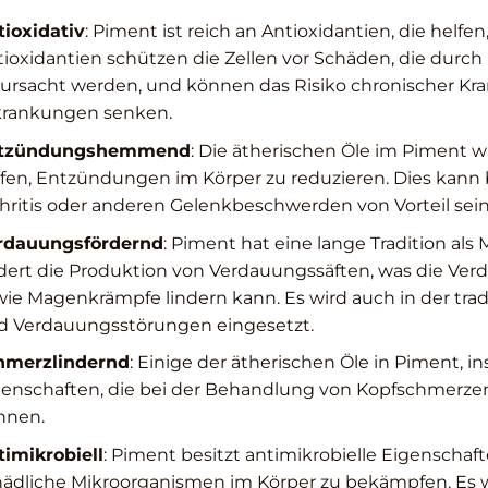
tioxidativ
: Piment ist reich an Antioxidantien, die helfen
tioxidantien schützen die Zellen vor Schäden, die dur
ursacht werden, und können das Risiko chronischer Kra
krankungen senken.
tzündungshemmend
: Die ätherischen Öle im Pimen
lfen, Entzündungen im Körper zu reduzieren. Dies kann
hritis oder anderen Gelenkbeschwerden von Vorteil sein
rdauungsfördernd
: Piment hat eine lange Tradition als
rdert die Produktion von Verdauungssäften, was die V
ie Magenkrämpfe lindern kann. Es wird auch in der tra
d Verdauungsstörungen eingesetzt.
hmerzlindernd
: Einige der ätherischen Öle in Piment, 
genschaften, die bei der Behandlung von Kopfschmerz
nnen.
timikrobiell
: Piment besitzt antimikrobielle Eigenschaf
hädliche Mikroorganismen im Körper zu bekämpfen. Es 