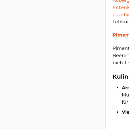
Auberg
Entenl
Zucchi
Lebkuc
Pimen
Piment
Beeren
bietet 
Kulin
Ar
Mus
für
Vie