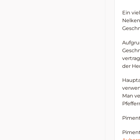
Ein vi
Nelkenp
Geschm
Aufgrun
Geschm
vertra
der He
Haupt
verwen
Man ve
Pfeffe
Piment
Piment