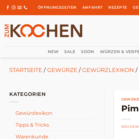
Zum
ÖFFNUNGSZEITEN
ANFAHRT
REZEPTE
GE
Inhalt
springen
NEW
SALE
SOON
WÜRZEN & VERF
STARTSEITE
/
GEWÜRZE
/
GEWÜRZLEXIKON
/
KATEGORIEN
GEWÜRZ
Pim
Gewürzlexikon
Tipps & Tricks
NEUGEW
Warenkunde