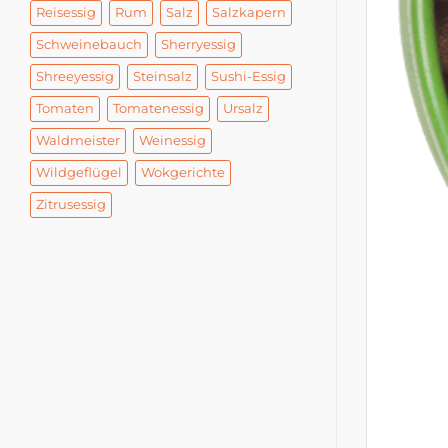
Reisessig
Rum
Salz
Salzkapern
Schweinebauch
Sherryessig
Shreeyessig
Steinsalz
Sushi-Essig
Tomaten
Tomatenessig
Ursalz
Waldmeister
Weinessig
Wildgeflügel
Wokgerichte
Zitrusessig