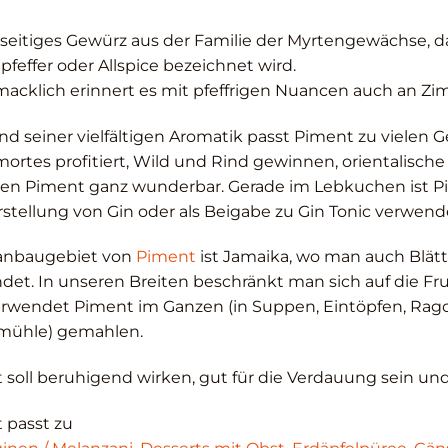
elseitiges Gewürz aus der Familie der Myrtengewächse, d
feffer oder Allspice bezeichnet wird.
acklich erinnert es mit pfeffrigen Nuancen auch an Zi
d seiner vielfältigen Aromatik passt Piment zu vielen G
ortes profitiert, Wild und Rind gewinnen, orientalisch
gen Piment ganz wunderbar. Gerade im Lebkuchen ist Pi
rstellung von Gin oder als Beigabe zu Gin Tonic verwend
anbaugebiet von
Piment
ist Jamaika, wo man auch Blä
det. In unseren Breiten beschränkt man sich auf die Fru
rwendet Piment im Ganzen (in Suppen, Eintöpfen, Ragouts
rmühle) gemahlen.
 soll beruhigend wirken, gut für die Verdauung sein un
 passt zu