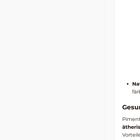
Na
fär
Gesu
Piment
ätheri
Vorteile