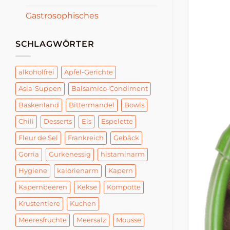
Gastrosophisches
SCHLAGWÖRTER
alkoholfrei
Apfel-Gerichte
Asia-Suppen
Balsamico-Condiment
Baskenland
Bittermandel
Bowls
Chili
Desserts
Eis
Espelette
Fleur de Sel
Frankreich
Gebäck
Gorria
Gurkenessig
histaminarm
Hygiene
kalorienarm
Kapern
Kapernbeeren
Kekse
Kompotte
Krustentiere
Kuchen
Meeresfrüchte
Meersalz
Mousse