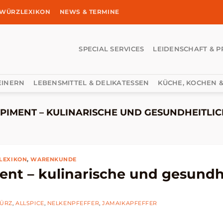
WÜRZLEXIKON
NEWS & TERMINE
SPECIAL SERVICES
LEIDENSCHAFT & P
EINERN
LEBENSMITTEL & DELIKATESSEN
KÜCHE, KOCHEN &
PIMENT – KULINARISCHE UND GESUNDHEITLI
LEXIKON
,
WARENKUNDE
ent – kulinarische und gesundh
ÜRZ
,
ALLSPICE
,
NELKENPFEFFER
,
JAMAIKAPFEFFER