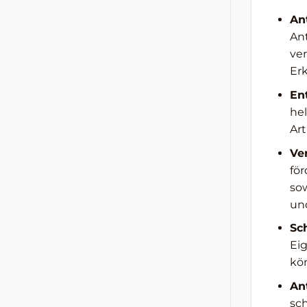
An
An
ver
Er
En
he
Art
Ve
fö
sow
un
Sc
Ei
kö
An
sc