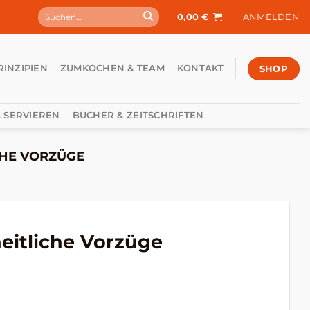
Suchen
0,00
€
ANMELDEN
nach:
SHOP
RINZIPIEN
ZUMKOCHEN & TEAM
KONTAKT
 SERVIEREN
BÜCHER & ZEITSCHRIFTEN
CHE VORZÜGE
eitliche Vorzüge