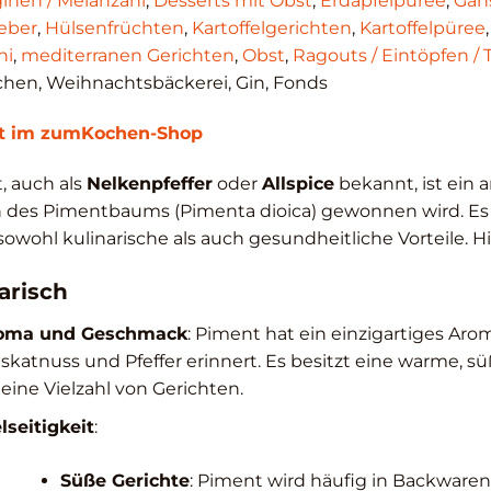
inen / Melanzani
,
Desserts mit Obst
,
Erdäpfelpüree
,
Gäns
eber
,
Hülsenfrüchten
,
Kartoffelgerichten
,
Kartoffelpüree
ni
,
mediterranen Gerichten
,
Obst
,
Ragouts / Eintöpfen / 
hen, Weihnachtsbäckerei, Gin, Fonds
t im zumKochen-Shop
, auch als
Nelkenpfeffer
oder
Allspice
bekannt, ist ein
 des Pimentbaums (Pimenta dioica) gewonnen wird. Es i
sowohl kulinarische als auch gesundheitliche Vorteile. H
arisch
oma und Geschmack
: Piment hat ein einzigartiges Aro
katnuss und Pfeffer erinnert. Es besitzt eine warme, s
 eine Vielzahl von Gerichten.
lseitigkeit
:
Süße Gerichte
: Piment wird häufig in Backware