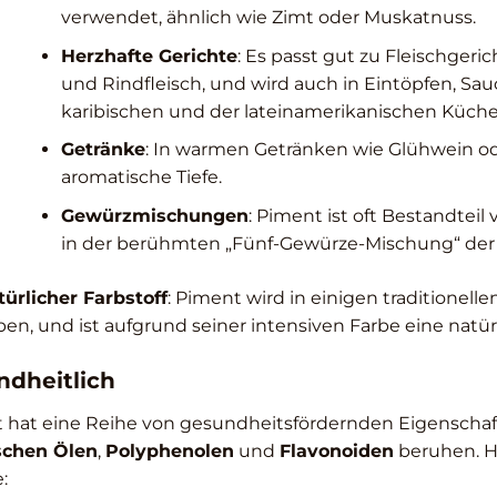
verwendet, ähnlich wie Zimt oder Muskatnuss.
Herzhafte Gerichte
: Es passt gut zu Fleischgeri
und Rindfleisch, und wird auch in Eintöpfen, S
karibischen und der lateinamerikanischen Küche
Getränke
: In warmen Getränken wie Glühwein ode
aromatische Tiefe.
Gewürzmischungen
: Piment ist oft Bestandte
in der berühmten „Fünf-Gewürze-Mischung“ der
türlicher Farbstoff
: Piment wird in einigen traditione
ben, und ist aufgrund seiner intensiven Farbe eine natü
ndheitlich
 hat eine Reihe von gesundheitsfördernden Eigenschaft
schen Ölen
,
Polyphenolen
und
Flavonoiden
beruhen. Hi
: