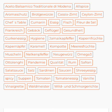
Aceto Balsamico Traditionale di Modena
Allspice
Aromaschutz
Brotgewürze
Cassia-Zimt
Ceylon-Zimt
Chef´s Table
Cumarin
Essig
Fisch
Fleur de Sel
Frankreich
Gebäck
Geflügel
Gesundheit
Gurkenessig
Hygiene
Jamaikapfeffer
Kapernfrüchte
Kapernäpfel
Karamell
Kompotte
Meeresfrüchte
Muscheln
Nelkenpfeffer
Neugewürz
Omega3
Ottolenghi
Pandemie
Qualität
Rum
Safran
Salatsauce
Salz
Sardinen
Saucen
Shreeyessig
spicy
Suppen
Tomaten
Tomatenessig
Vanille
Vinaigrette
Waldmeister
Wild- und Schmorgerichte