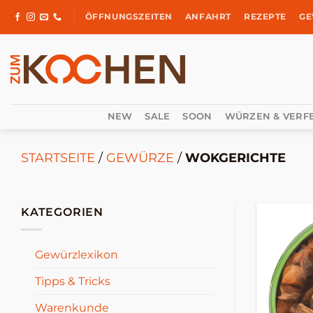
Zum
ÖFFNUNGSZEITEN
ANFAHRT
REZEPTE
GE
Inhalt
springen
NEW
SALE
SOON
WÜRZEN & VERF
STARTSEITE
/
GEWÜRZE
/
WOKGERICHTE
KATEGORIEN
Gewürzlexikon
Tipps & Tricks
Warenkunde