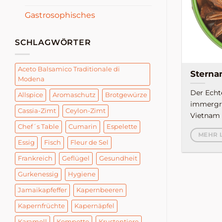
Gastrosophisches
SCHLAGWÖRTER
Aceto Balsamico Traditionale di
Sterna
Modena
Der Echte
Allspice
Aromaschutz
Brotgewürze
immergrü
Cassia-Zimt
Ceylon-Zimt
Vietnam 
Chef´s Table
Cumarin
Espelette
MEHR 
Essig
Fisch
Fleur de Sel
Frankreich
Geflügel
Gesundheit
Gurkenessig
Hygiene
Jamaikapfeffer
Kapernbeeren
Kapernfrüchte
Kapernäpfel
Karamell
Kompotte
Krustentiere