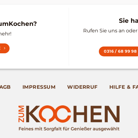
Sie h
zumKochen?
Rufen Sie uns an oder 
mehr!
E
0316 / 68 99 98
AGB
IMPRESSUM
WIDERRUF
HILFE & F