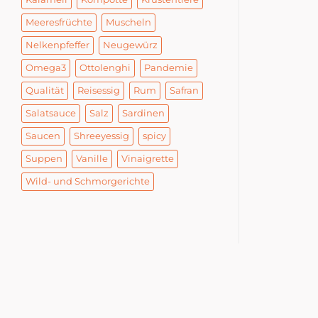
Meeresfrüchte
Muscheln
Nelkenpfeffer
Neugewürz
Omega3
Ottolenghi
Pandemie
Qualität
Reisessig
Rum
Safran
Salatsauce
Salz
Sardinen
Saucen
Shreeyessig
spicy
Suppen
Vanille
Vinaigrette
Wild- und Schmorgerichte