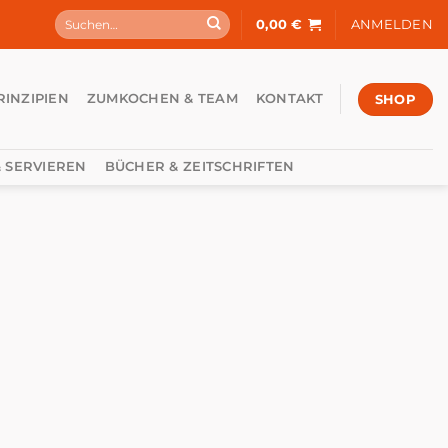
Suchen
0,00
€
ANMELDEN
nach:
SHOP
RINZIPIEN
ZUMKOCHEN & TEAM
KONTAKT
 SERVIEREN
BÜCHER & ZEITSCHRIFTEN