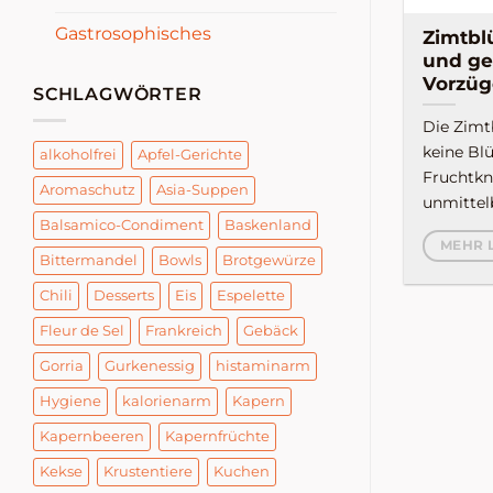
Gastrosophisches
Zimtbl
und ge
Vorzüg
SCHLAGWÖRTER
Die Zimt
keine Blü
alkoholfrei
Apfel-Gerichte
Fruchtkn
Aromaschutz
Asia-Suppen
unmittelb
Balsamico-Condiment
Baskenland
MEHR 
Bittermandel
Bowls
Brotgewürze
Chili
Desserts
Eis
Espelette
Fleur de Sel
Frankreich
Gebäck
Gorria
Gurkenessig
histaminarm
Hygiene
kalorienarm
Kapern
Kapernbeeren
Kapernfrüchte
Kekse
Krustentiere
Kuchen