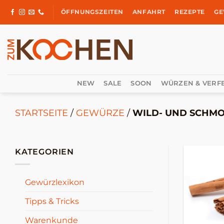
Zum
ÖFFNUNGSZEITEN
ANFAHRT
REZEPTE
GE
Inhalt
springen
NEW
SALE
SOON
WÜRZEN & VERF
STARTSEITE
/
GEWÜRZE
/
WILD- UND SCHM
KATEGORIEN
Gewürzlexikon
Tipps & Tricks
Warenkunde