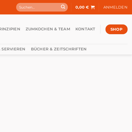
Suchen
0,00
€
ANMELDEN
nach:
SHOP
RINZIPIEN
ZUMKOCHEN & TEAM
KONTAKT
 SERVIEREN
BÜCHER & ZEITSCHRIFTEN