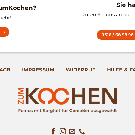
Sie h
zumKochen?
Rufen Sie uns an oder 
mehr!
E
0316 / 68 99 98
AGB
IMPRESSUM
WIDERRUF
HILFE & F