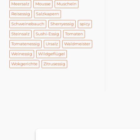
Meersalz
Mousse
Muscheln
Reisessig
Salzkapern
Schweinebauch
Sherryessig
spicy
Steinsalz
Sushi-Essig
Tomaten
Tomatenessig
Ursalz
Waldmeister
Weinessig
Wildgeflügel
Wokgerichte
Zitrusessig