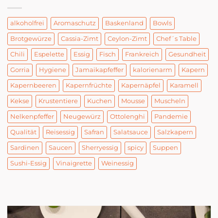
alkoholfrei
Aromaschutz
Baskenland
Bowls
Brotgewürze
Cassia-Zimt
Ceylon-Zimt
Chef´s Table
Chili
Espelette
Essig
Fisch
Frankreich
Gesundheit
Gorria
Hygiene
Jamaikapfeffer
kalorienarm
Kapern
Kapernbeeren
Kapernfrüchte
Kapernäpfel
Karamell
Kekse
Krustentiere
Kuchen
Mousse
Muscheln
Nelkenpfeffer
Neugewürz
Ottolenghi
Pandemie
Qualität
Reisessig
Safran
Salatsauce
Salzkapern
Sardinen
Saucen
Sherryessig
spicy
Suppen
Sushi-Essig
Vinaigrette
Weinessig