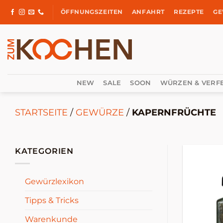
Zum
ÖFFNUNGSZEITEN
ANFAHRT
REZEPTE
GE
Inhalt
springen
NEW
SALE
SOON
WÜRZEN & VERF
STARTSEITE
/
GEWÜRZE
/
KAPERNFRÜCHTE
KATEGORIEN
Gewürzlexikon
Tipps & Tricks
Warenkunde