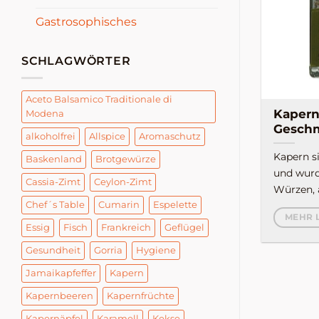
Gastrosophisches
SCHLAGWÖRTER
Aceto Balsamico Traditionale di
Kapern
Modena
Gesch
alkoholfrei
Allspice
Aromaschutz
Kapern si
Baskenland
Brotgewürze
und wurd
Cassia-Zimt
Ceylon-Zimt
Würzen, a
Chef´s Table
Cumarin
Espelette
MEHR 
Essig
Fisch
Frankreich
Geflügel
Gesundheit
Gorria
Hygiene
Jamaikapfeffer
Kapern
Kapernbeeren
Kapernfrüchte
Kapernäpfel
Karamell
Kekse