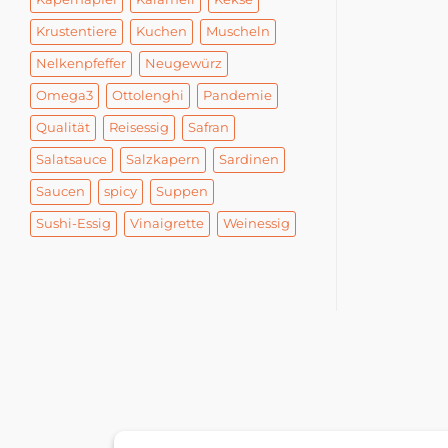
Krustentiere
Kuchen
Muscheln
Nelkenpfeffer
Neugewürz
Omega3
Ottolenghi
Pandemie
Qualität
Reisessig
Safran
Salatsauce
Salzkapern
Sardinen
Saucen
spicy
Suppen
Sushi-Essig
Vinaigrette
Weinessig