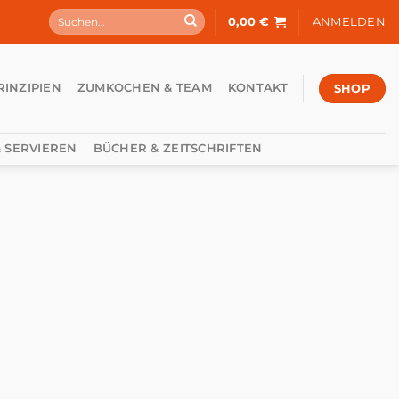
Suchen
0,00
€
ANMELDEN
nach:
SHOP
RINZIPIEN
ZUMKOCHEN & TEAM
KONTAKT
 SERVIEREN
BÜCHER & ZEITSCHRIFTEN