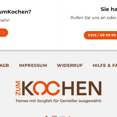
Sie h
zumKochen?
Rufen Sie uns an oder 
mehr!
E
0316 / 68 99 98
AGB
IMPRESSUM
WIDERRUF
HILFE & F