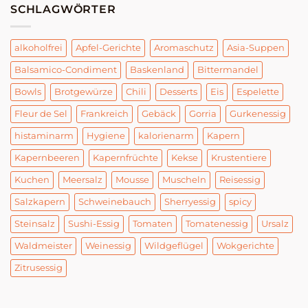
SCHLAGWÖRTER
alkoholfrei
Apfel-Gerichte
Aromaschutz
Asia-Suppen
Balsamico-Condiment
Baskenland
Bittermandel
Bowls
Brotgewürze
Chili
Desserts
Eis
Espelette
Fleur de Sel
Frankreich
Gebäck
Gorria
Gurkenessig
histaminarm
Hygiene
kalorienarm
Kapern
Kapernbeeren
Kapernfrüchte
Kekse
Krustentiere
Kuchen
Meersalz
Mousse
Muscheln
Reisessig
Salzkapern
Schweinebauch
Sherryessig
spicy
Steinsalz
Sushi-Essig
Tomaten
Tomatenessig
Ursalz
Waldmeister
Weinessig
Wildgeflügel
Wokgerichte
Zitrusessig