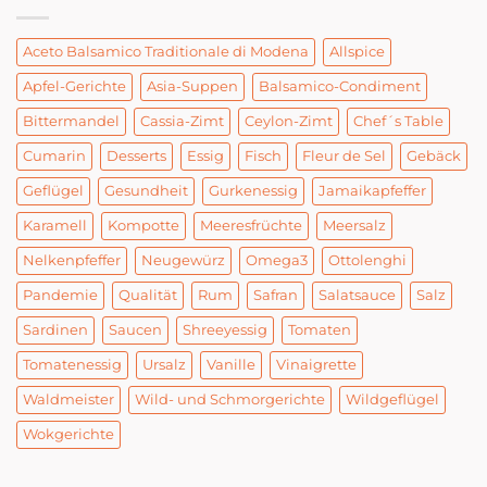
Aceto Balsamico Traditionale di Modena
Allspice
Apfel-Gerichte
Asia-Suppen
Balsamico-Condiment
Bittermandel
Cassia-Zimt
Ceylon-Zimt
Chef´s Table
Cumarin
Desserts
Essig
Fisch
Fleur de Sel
Gebäck
Geflügel
Gesundheit
Gurkenessig
Jamaikapfeffer
Karamell
Kompotte
Meeresfrüchte
Meersalz
Nelkenpfeffer
Neugewürz
Omega3
Ottolenghi
Pandemie
Qualität
Rum
Safran
Salatsauce
Salz
Sardinen
Saucen
Shreeyessig
Tomaten
Tomatenessig
Ursalz
Vanille
Vinaigrette
Waldmeister
Wild- und Schmorgerichte
Wildgeflügel
Wokgerichte