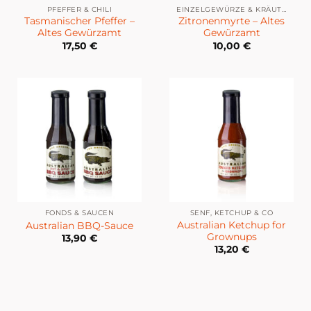
PFEFFER & CHILI
EINZELGEWÜRZE & KRÄUTER
Tasmanischer Pfeffer –
Zitronenmyrte – Altes
Altes Gewürzamt
Gewürzamt
17,50
€
10,00
€
FONDS & SAUCEN
SENF, KETCHUP & CO
Australian Ketchup for
Australian BBQ-Sauce
Grownups
13,90
€
13,20
€