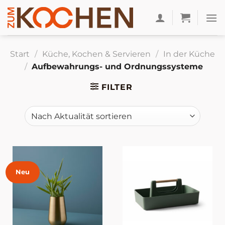
Zum
Inhalt
springen
Start
/
Küche, Kochen & Servieren
/
In der Küche
/
Aufbewahrungs- und Ordnungssysteme
FILTER
Neu