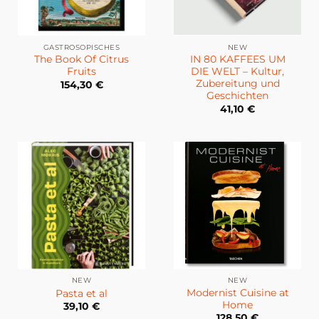
GASTROSOPISCHES
NEW
The Book Of Citrus
IN 80 KAFFEES UM
Fruits
DIE WELT – Kultur,
Zubereitung und
154,30
€
Geschichten
41,10
€
NEW
NEW
Modernist Cuisine at
Pasta et al
Home
39,10
€
128,50
€