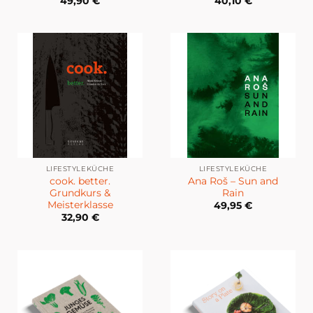
49,90
€
40,10
€
LIFESTYLEKÜCHE
LIFESTYLEKÜCHE
cook. better.
Ana Roš – Sun and
Grundkurs &
Rain
Meisterklasse
49,95
€
32,90
€