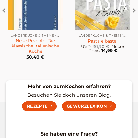
LÄNDERKÜCHE & THEMENKÜCHE
LÄNDERKÜCHE & THEMENKÜCHE
Neue Rezepte. Die
Pasta e basta!
klassische italienische
Ursprünglic
UVP:
30,90
€
Neuer
Preis
Aktueller
Preis:
14,99
€
Küche
war:
Preis
50,40
€
30,90 €
ist:
14,99 €.
Mehr von zumKochen erfahren?
Besuchen Sie doch unseren Blog.
REZEPTE
GEWÜRZLEXIKON
Sie haben eine Frage?