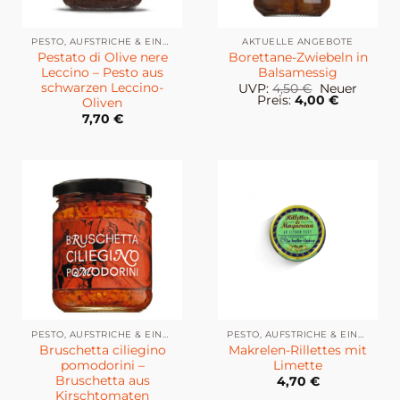
PESTO, AUFSTRICHE & EINGELEGTES
AKTUELLE ANGEBOTE
Pestato di Olive nere
Borettane-Zwiebeln in
Leccino – Pesto aus
Balsamessig
schwarzen Leccino-
Ursprünglich
UVP:
4,50
€
Neuer
Preis
Aktueller
Preis:
4,00
€
Oliven
war:
Preis
7,70
€
4,50 €
ist:
4,00 €.
PESTO, AUFSTRICHE & EINGELEGTES
PESTO, AUFSTRICHE & EINGELEGTES
Bruschetta ciliegino
Makrelen-Rillettes mit
pomodorini –
Limette
Bruschetta aus
4,70
€
Kirschtomaten