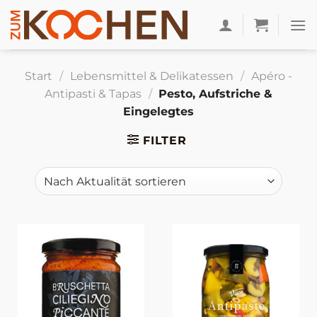
Zum
Inhalt
springen
Start
/
Lebensmittel & Delikatessen
/
Apéro -
Antipasti & Tapas
/
Pesto, Aufstriche &
Eingelegtes
FILTER