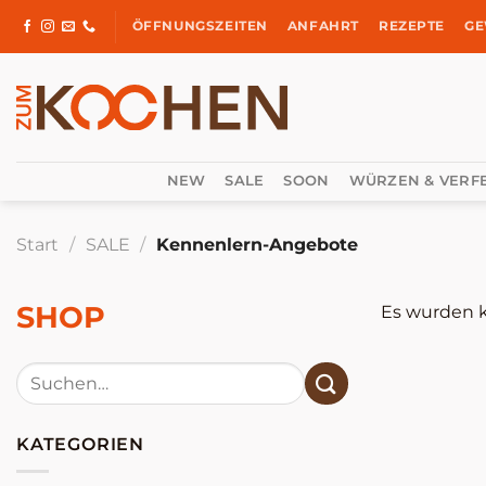
Zum
ÖFFNUNGSZEITEN
ANFAHRT
REZEPTE
GE
Inhalt
springen
NEW
SALE
SOON
WÜRZEN & VERF
Start
/
SALE
/
Kennenlern-Angebote
SHOP
Es wurden k
Suchen
nach:
KATEGORIEN