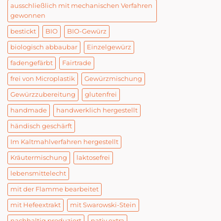
ausschließlich mit mechanischen Verfahren
gewonnen
bestickt
BIO
BIO-Gewürz
biologisch abbaubar
Einzelgewürz
fadengefärbt
Fairtrade
frei von Microplastik
Gewürzmischung
Gewürzzubereitung
glutenfrei
handmade
handwerklich hergestellt
händisch geschärft
Im Kaltmahlverfahren hergestellt
Kräutermischung
laktosefrei
lebensmittelecht
mit der Flamme bearbeitet
mit Hefeextrakt
mit Swarowski-Stein
nachhaltig produziert
nativ extra