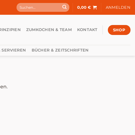
Suchen
0,00
€
ANMELDEN
nach:
SHOP
RINZIPIEN
ZUMKOCHEN & TEAM
KONTAKT
 SERVIEREN
BÜCHER & ZEITSCHRIFTEN
en.