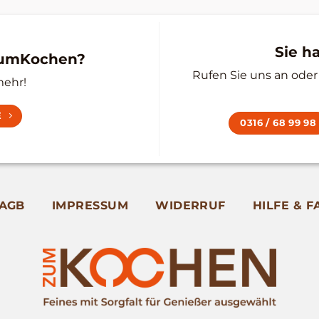
Sie h
zumKochen?
Rufen Sie uns an oder 
mehr!
E
0316 / 68 99 98
AGB
IMPRESSUM
WIDERRUF
HILFE & F