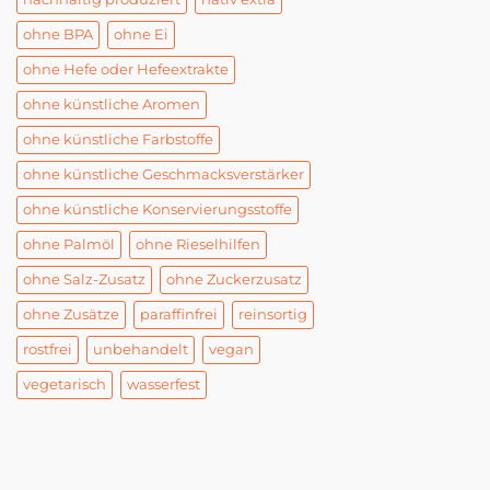
ohne BPA
ohne Ei
ohne Hefe oder Hefeextrakte
ohne künstliche Aromen
ohne künstliche Farbstoffe
ohne künstliche Geschmacksverstärker
ohne künstliche Konservierungsstoffe
ohne Palmöl
ohne Rieselhilfen
ohne Salz-Zusatz
ohne Zuckerzusatz
ohne Zusätze
paraffinfrei
reinsortig
rostfrei
unbehandelt
vegan
vegetarisch
wasserfest