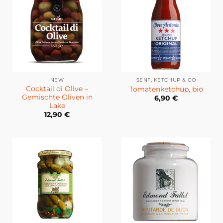
NEW
SENF, KETCHUP & CO
Cocktail di Olive –
Tomatenketchup, bio
Gemischte Oliven in
6,90
€
Lake
12,90
€