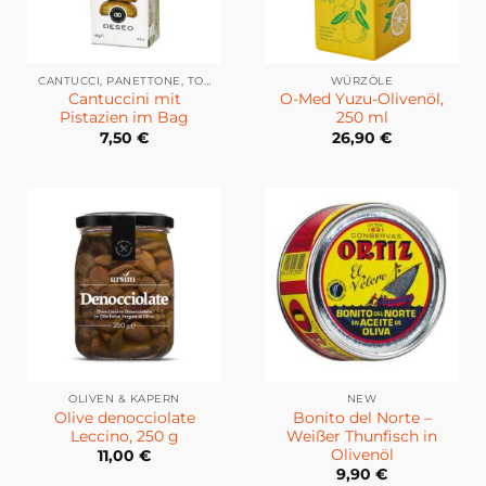
CANTUCCI, PANETTONE, TORRONE ETC.
WÜRZÖLE
Cantuccini mit
O-Med Yuzu-Olivenöl,
Pistazien im Bag
250 ml
7,50
€
26,90
€
OLIVEN & KAPERN
NEW
Olive denocciolate
Bonito del Norte –
Leccino, 250 g
Weißer Thunfisch in
Olivenöl
11,00
€
9,90
€