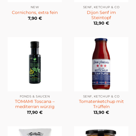
NEW
SENF, KETCHUP & CO
Dijon Senf im
Cornichons, extra fein
Steintopf
7,90
€
12,90
€
FONDS & SAUCEN
SENF, KETCHUP & CO
TOMAMI Toscana –
Tomatenketchup mit
mediterran würzig
Trüffeln
17,90
€
13,90
€