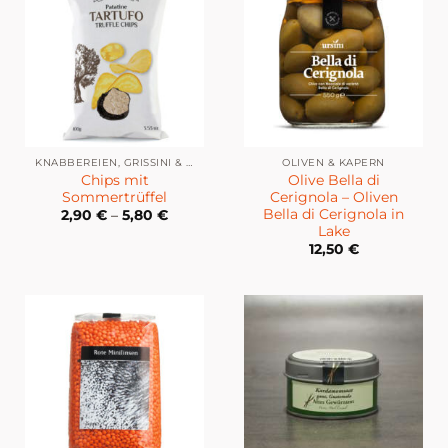
KNABBEREIEN, GRISSINI & CO
OLIVEN & KAPERN
Chips mit
Olive Bella di
Sommertrüffel
Cerignola – Oliven
Bella di Cerignola in
2,90
€
–
5,80
€
Lake
12,50
€