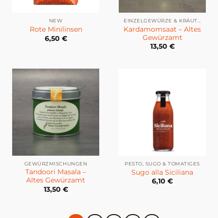
NEW
EINZELGEWÜRZE & KRÄUTER
Kardamomsaat – Altes
Rote Minilinsen
Gewürzamt
6,50
€
13,50
€
GEWÜRZMISCHUNGEN
PESTO, SUGO & TOMATIGES
Tandoori Masala –
Sugo alla Siciliana
Altes Gewürzamt
6,10
€
13,50
€