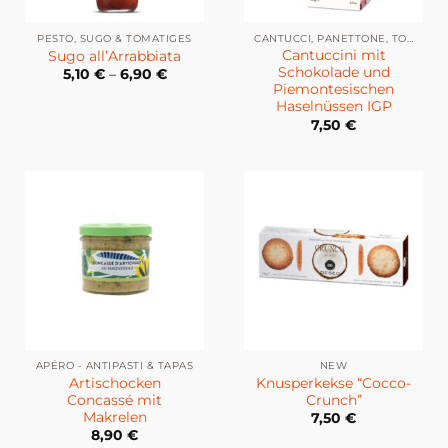
PESTO, SUGO & TOMATIGES
CANTUCCI, PANETTONE, TORRONE ETC.
Cantuccini mit
Sugo all’Arrabbiata
Schokolade und
5,10
€
–
6,90
€
Piemontesischen
Haselnüssen IGP
7,50
€
APÉRO - ANTIPASTI & TAPAS
NEW
Artischocken
Knusperkekse “Cocco-
Concassé mit
Crunch”
Makrelen
7,50
€
8,90
€