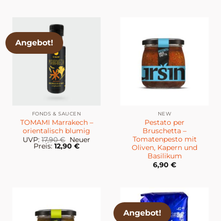
Angebot!
FONDS & SAUCEN
NEW
TOMAMI Marrakech –
Pestato per
orientalisch blumig
Bruschetta –
Tomatenpesto mit
Ursprünglicher
UVP:
17,90
€
Neuer
Preis
Aktueller
Preis:
12,90
€
Oliven, Kapern und
war:
Preis
Basilikum
17,90 €
ist:
12,90 €.
6,90
€
Angebot!