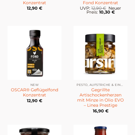
Konzentrat
Fond Konzentrat
Ursprünglic
12,90
€
UVP:
12,90
€
Neuer
Preis
Aktueller
Preis:
10,30
€
war:
Preis
12,90 €
ist:
10,30 €.
NEW
PESTO, AUFSTRICHE & EINGELEGTES
OSCAR® Geflügelfond
Gegrillte
Konzentrat
Artischockenherzen
mit Minze in Olio EVO
12,90
€
– Linea Prestige
16,90
€