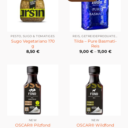
PESTO, SUGO & TOMATIGES
REIS, GETREIDEPRODUKTE & HÜLSENFRÜCHTE
Sugo Vegetariano 170
Tilda – Pure Basmati-
g
Reis
8,50
€
9,00
€
–
11,00
€
NEW
NEW
OSCAR® Pilzfond
OSCAR® Wildfond