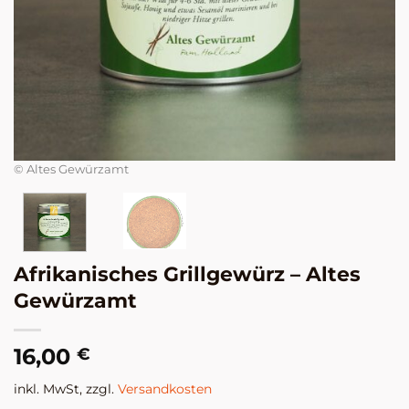
© 
© Altes Gewürzamt
Afrikanisches Grillgewürz – Altes
Gewürzamt
16,00
€
inkl. MwSt, zzgl.
Versandkosten