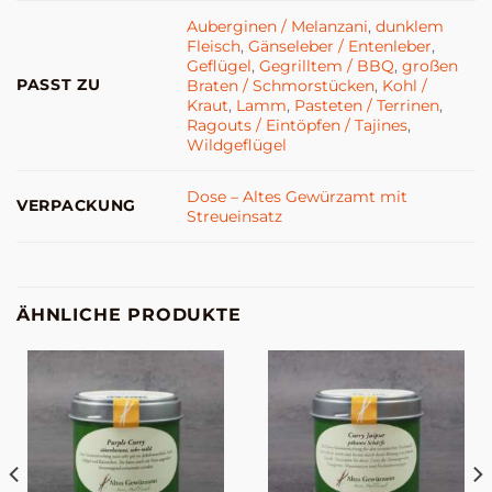
Auberginen / Melanzani
,
dunklem
Fleisch
,
Gänseleber / Entenleber
,
Geflügel
,
Gegrilltem / BBQ
,
großen
PASST ZU
Braten / Schmorstücken
,
Kohl /
Kraut
,
Lamm
,
Pasteten / Terrinen
,
Ragouts / Eintöpfen / Tajines
,
Wildgeflügel
Dose – Altes Gewürzamt mit
VERPACKUNG
Streueinsatz
ÄHNLICHE PRODUKTE