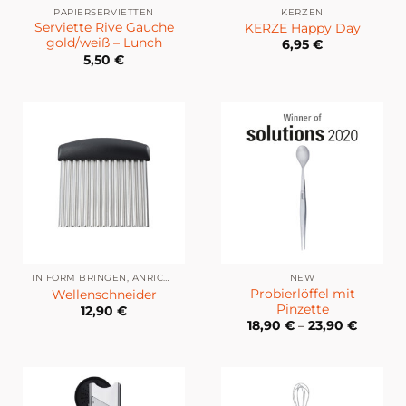
PAPIERSERVIETTEN
KERZEN
Serviette Rive Gauche
KERZE Happy Day
gold/weiß – Lunch
6,95
€
5,50
€
IN FORM BRINGEN, ANRICHTEN & DEKORIEREN
NEW
Probierlöffel mit
Wellenschneider
Pinzette
12,90
€
18,90
€
–
23,90
€