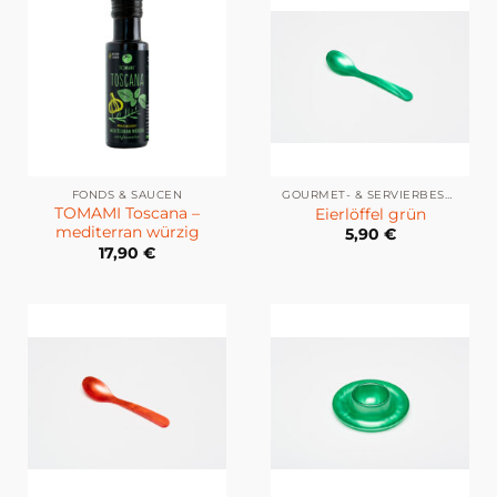
FONDS & SAUCEN
GOURMET- & SERVIERBESTECK
TOMAMI Toscana –
Eierlöffel grün
mediterran würzig
5,90
€
17,90
€