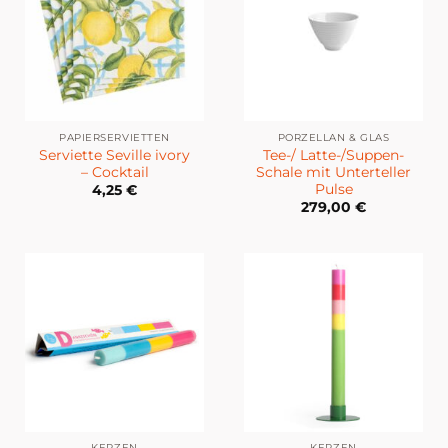
PAPIERSERVIETTEN
PORZELLAN & GLAS
Serviette Seville ivory
Tee-/ Latte-/Suppen-
– Cocktail
Schale mit Unterteller
Pulse
4,25
€
279,00
€
KERZEN
KERZEN