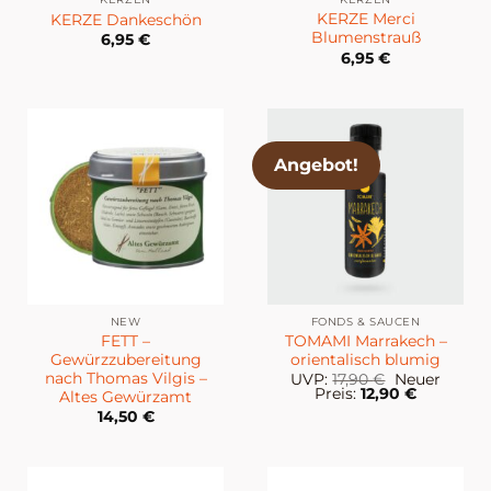
KERZE Merci
KERZE Dankeschön
Blumenstrauß
6,95
€
6,95
€
Angebot!
NEW
FONDS & SAUCEN
FETT –
TOMAMI Marrakech –
Gewürzzubereitung
orientalisch blumig
nach Thomas Vilgis –
Ursprünglic
UVP:
17,90
€
Neuer
Preis
Aktueller
Preis:
12,90
€
Altes Gewürzamt
war:
Preis
14,50
€
17,90 €
ist:
12,90 €.