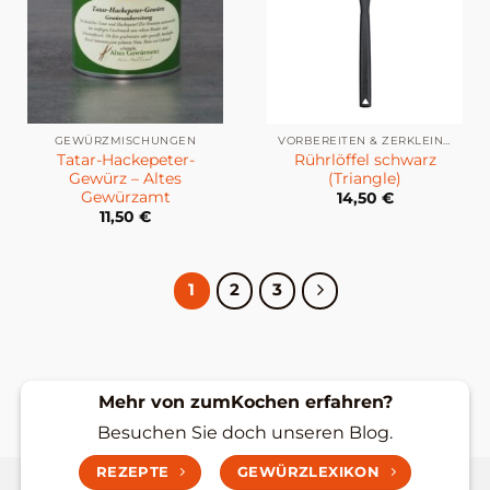
GEWÜRZMISCHUNGEN
VORBEREITEN & ZERKLEINERN
Tatar-Hackepeter-
Rührlöffel schwarz
Gewürz – Altes
(Triangle)
Gewürzamt
14,50
€
11,50
€
1
2
3
Mehr von zumKochen erfahren?
Besuchen Sie doch unseren Blog.
REZEPTE
GEWÜRZLEXIKON