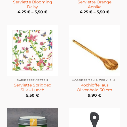
Serviette Blooming
Serviette Orange
Daisy
Annika
4,25
€
–
5,50
€
4,25
€
–
5,50
€
PAPIERSERVIETTEN
VORBEREITEN & ZERKLEINERN
Serviette Sprigged
Kochlöffel aus
Silk – Lunch
Olivenholz, 30 cm
5,50
€
9,90
€