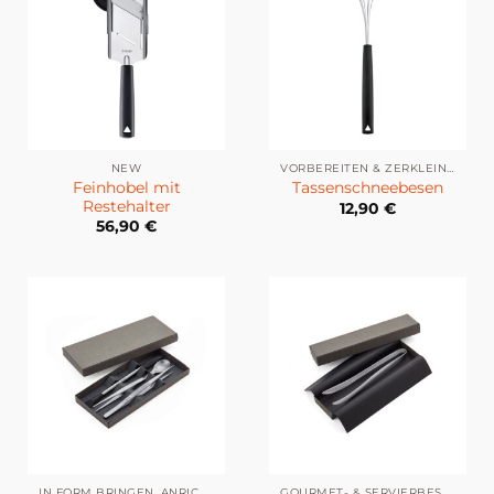
NEW
VORBEREITEN & ZERKLEINERN
Feinhobel mit
Tassenschneebesen
Restehalter
12,90
€
56,90
€
IN FORM BRINGEN, ANRICHTEN & DEKORIEREN
GOURMET- & SERVIERBESTECK