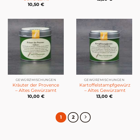
10,50
€
GEWÜRZMISCHUNGEN
GEWÜRZMISCHUNGEN
Kräuter der Provence
Kartoffelstampfgewürz
– Altes Gewürzamt
– Altes Gewürzamt
10,00
€
13,00
€
1
2