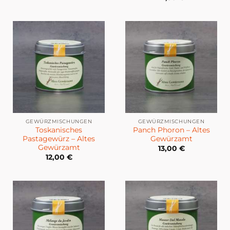
GEWÜRZMISCHUNGEN
GEWÜRZMISCHUNGEN
Toskanisches
Panch Phoron – Altes
Pastagewürz – Altes
Gewürzamt
Gewürzamt
13,00
€
12,00
€