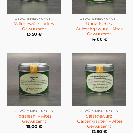
GEWÜRZMISCHUNGEN
GEWÜRZMISCHUNGEN
Wildgewürz – Altes
Ungarisches
Gewürzamt
Gulaschgewürz – Altes
Gewürzamt
13,50
€
14,00
€
GEWÜRZMISCHUNGEN
GEWÜRZMISCHUNGEN
Togarashi – Altes
Salatgewürz
Gewürzamt
“Gartenkräuter” – Altes
Gewürzamt
15,00
€
12,50
€