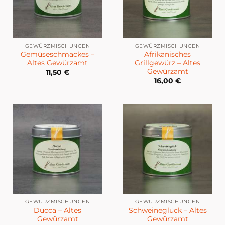
GEWÜRZMISCHUNGEN
GEWÜRZMISCHUNGEN
Gemüseschmackes –
Afrikanisches
Altes Gewürzamt
Grillgewürz – Altes
Gewürzamt
11,50
€
16,00
€
GEWÜRZMISCHUNGEN
GEWÜRZMISCHUNGEN
Ducca – Altes
Schweineglück – Altes
Gewürzamt
Gewürzamt