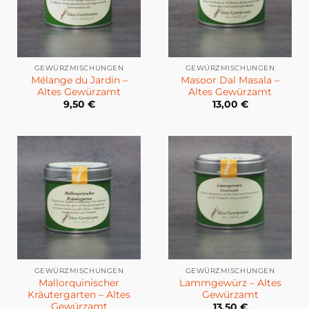
GEWÜRZMISCHUNGEN
GEWÜRZMISCHUNGEN
Mélange du Jardin –
Masoor Dal Masala –
Altes Gewürzamt
Altes Gewürzamt
9,50
€
13,00
€
GEWÜRZMISCHUNGEN
GEWÜRZMISCHUNGEN
Mallorquinischer
Lammgewürz – Altes
Kräutergarten – Altes
Gewürzamt
Gewürzamt
13,50
€