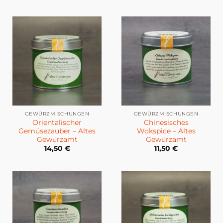
GEWÜRZMISCHUNGEN
GEWÜRZMISCHUNGEN
Orientalischer
Chinesisches
Gemüsezauber – Altes
Wokspice – Altes
Gewürzamt
Gewürzamt
14,50
€
11,50
€