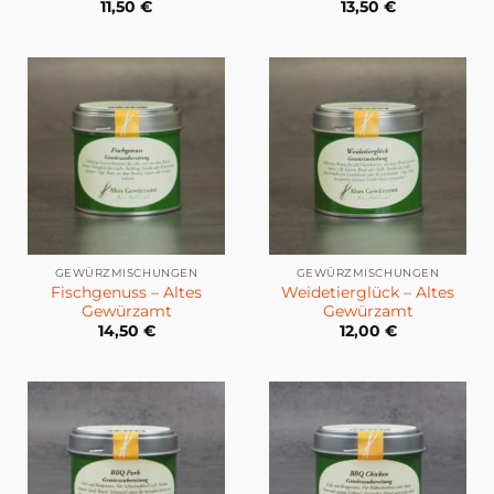
11,50
€
13,50
€
GEWÜRZMISCHUNGEN
GEWÜRZMISCHUNGEN
Fischgenuss – Altes
Weidetierglück – Altes
Gewürzamt
Gewürzamt
14,50
€
12,00
€