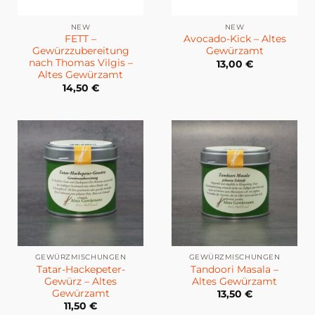
NEW
NEW
FETT –
Avocado-Kick – Altes
Gewürzzubereitung
Gewürzamt
nach Thomas Vilgis –
13,00
€
Altes Gewürzamt
14,50
€
GEWÜRZMISCHUNGEN
GEWÜRZMISCHUNGEN
Tatar-Hackepeter-
Tandoori Masala –
Gewürz – Altes
Altes Gewürzamt
Gewürzamt
13,50
€
11,50
€