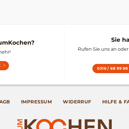
Sie h
zumKochen?
Rufen Sie uns an oder 
mehr!
E
0316 / 68 99 98
AGB
IMPRESSUM
WIDERRUF
HILFE & F