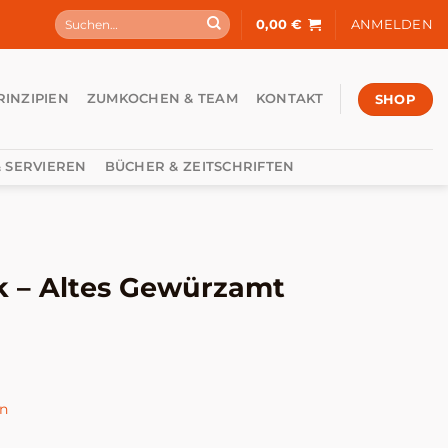
Suchen
0,00
€
ANMELDEN
nach:
SHOP
RINZIPIEN
ZUMKOCHEN & TEAM
KONTAKT
 SERVIEREN
BÜCHER & ZEITSCHRIFTEN
 – Altes Gewürzamt
en