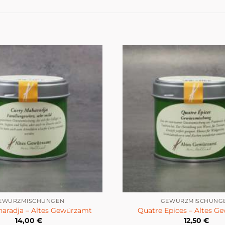
EWÜRZMISCHUNGEN
GEWÜRZMISCHUNG
haradja – Altes Gewürzamt
Quatre Epices – Altes G
14,00
€
12,50
€