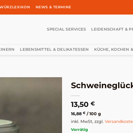
WÜRZLEXIKON
NEWS & TERMINE
SPECIAL SERVICES
LEIDENSCHAFT & P
EINERN
LEBENSMITTEL & DELIKATESSEN
KÜCHE, KOCHEN &
Schweineglück
13,50
€
16,88
€
/
100
g
inkl. MwSt, zzgl.
Versandkost
Vorrätig