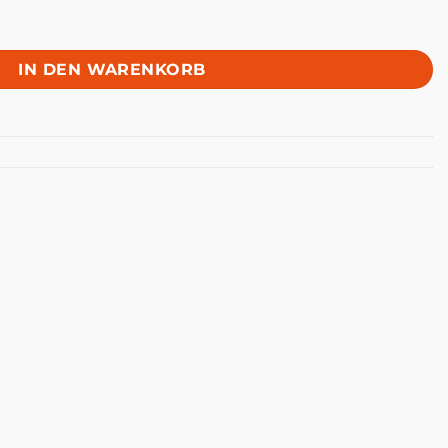
ürzamt Menge
IN DEN WARENKORB
 - Altes Gewürzamt