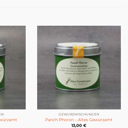
EN
GEWÜRZMISCHUNGEN
ewürzamt
Panch Phoron – Altes Gewürzamt
13,00
€