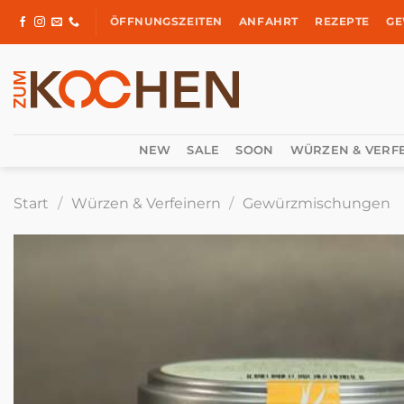
Zum
ÖFFNUNGSZEITEN
ANFAHRT
REZEPTE
GE
Inhalt
springen
NEW
SALE
SOON
WÜRZEN & VERF
Start
/
Würzen & Verfeinern
/
Gewürzmischungen