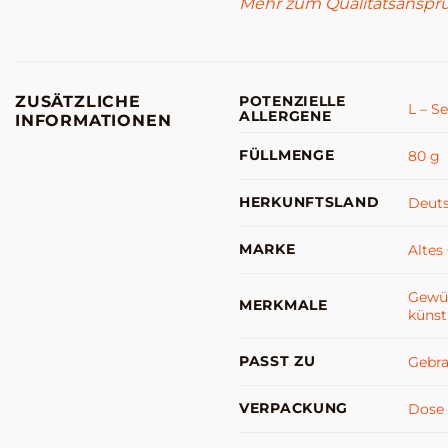
Mehr zum Qualitätsanspr
ZUSÄTZLICHE
POTENZIELLE
L – S
ALLERGENE
INFORMATIONEN
FÜLLMENGE
80 g
HERKUNFTSLAND
Deut
MARKE
Altes
Gewü
MERKMALE
künst
PASST ZU
Gebr
VERPACKUNG
Dose 