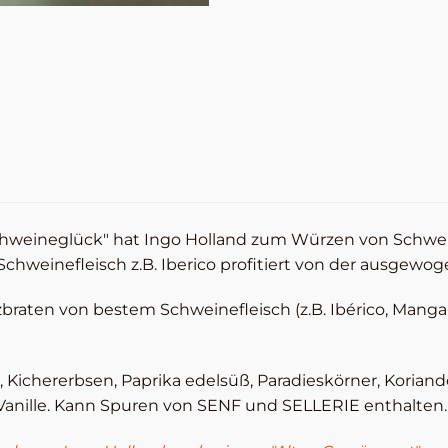
weineglück" hat Ingo Holland zum Würzen von Schwein
chweinefleisch z.B. Iberico profitiert von der ausge
zbraten von bestem Schweinefleisch (z.B. Ibérico, Mangal
er, Kichererbsen, Paprika edelsüß, Paradieskörner, Koria
anille. Kann Spuren von SENF und SELLERIE enthalten. H