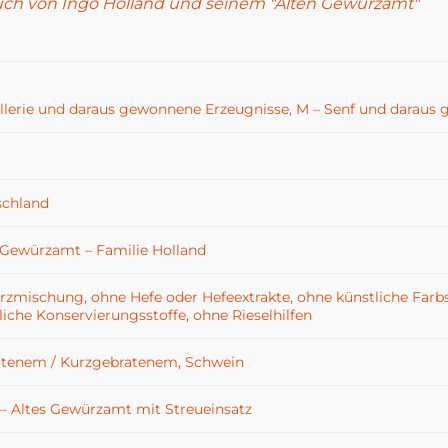
uch von Ingo Holland und seinem "Alten Gewürzamt"
ellerie und daraus gewonnene Erzeugnisse
,
M – Senf und daraus
schland
 Gewürzamt – Familie Holland
rzmischung
,
ohne Hefe oder Hefeextrakte
,
ohne künstliche Farb
liche Konservierungsstoffe
,
ohne Rieselhilfen
atenem / Kurzgebratenem
,
Schwein
– Altes Gewürzamt mit Streueinsatz