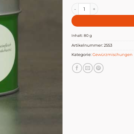
Schweineglück - Altes Gew
Inhalt: 80
g
Artikelnummer:
2553
Kategorie:
Gewürzmischungen
© Altes Gewürzamt – Schweineglück