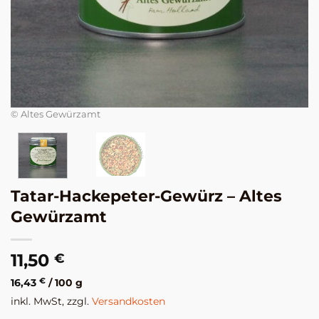
© 
© Altes Gewürzamt
Tatar-Hackepeter-Gewürz – Altes
Gewürzamt
11,50
€
16,43
€
/
100
g
inkl. MwSt, zzgl.
Versandkosten