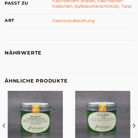
Faschiertem Braten
,
Faschierten
PASST ZU
Kaibchen
,
Kalbsbutterschnitzel
,
Tatar
ART
Gewürzzubereitung
NÄHRWERTE
ÄHNLICHE PRODUKTE