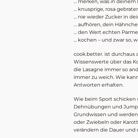
… merken, was in deinem L
… knusprige, rosa gebrate
… nie wieder Zucker in d
… aufhören, dein Hähnche
… den Wert echten Parme
… kochen – und zwar so, w
cook.better. ist durchaus 
Wissenswerte über das K
die Lasagne immer so ande
immer zu weich. Wie kann 
Antworten erhalten.
Wie beim Sport schicken u
Dehnübungen und Jumps be
Grundwissen und werden f
oder Zwiebeln oder Karot
verändern die Dauer und