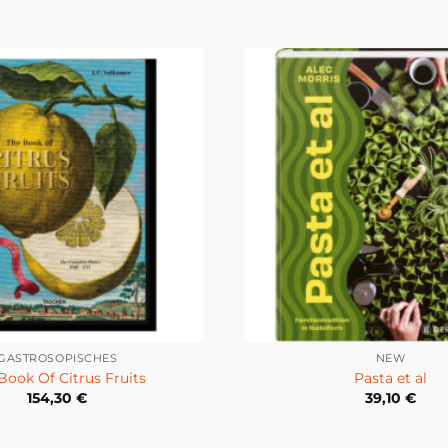
GASTROSOPISCHES
NEW
Book Of Citrus Fruits
Pasta et al
154,30
€
39,10
€