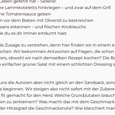
eben gefehlt hat – Sellerie!
ne Lammkoteletts hinkriegen – und zwar auf dem Grill
eine Tomatensauce geben
n vor dem Braten mit Olivenöl zu bestreichen
sans erkennen – und frischen Knoblauchs
ie du es dir immer erträumt hast.
als Zusage zu verstehen, denn hier finden wir in einem 
ochen. Wir bekommen Antworten auf Fragen, die schon
rs, obwohl wir nach demselben Rezept kochen? Die Bohn
einfacher grüner Salat mit einem schlichten Dressing s
ns die Autoren aber nicht gleich an den Sandsack, sond
ginnen. Wir steigen also nicht sofort mit der Zuberei
it gemacht für den Herd. Welche Grundzutaten braucht
ten zu zerkleinern? Was macht das mit dem Geschmack
 der Hitzegrad die Geschmacksnote? Wie blanchiert m