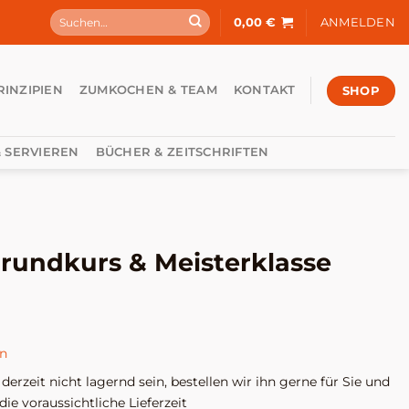
Suchen
0,00
€
ANMELDEN
nach:
SHOP
RINZIPIEN
ZUMKOCHEN & TEAM
KONTAKT
 SERVIEREN
BÜCHER & ZEITSCHRIFTEN
Grundkurs & Meisterklasse
en
l derzeit nicht lagernd sein, bestellen wir ihn gerne für Sie und
die voraussichtliche Lieferzeit