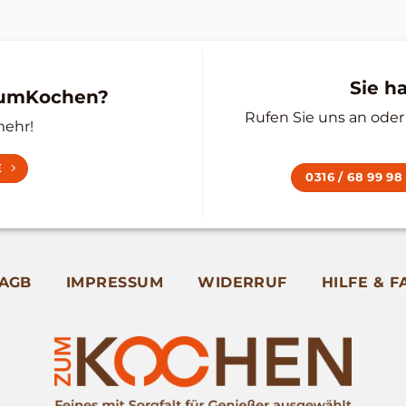
Sie h
zumKochen?
Rufen Sie uns an oder 
mehr!
E
0316 / 68 99 98
AGB
IMPRESSUM
WIDERRUF
HILFE & F