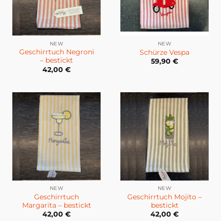
NEW
NEW
Geschirrtuch Negroni
Schürze Vespa
– bestickt
59,90
€
42,00
€
NEW
NEW
Geschirrtuch
Geschirrtuch Mojito –
Margarita – bestickt
bestickt
42,00
€
42,00
€