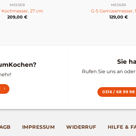
MESSER
MESSER
7 Kochmesser, 27 cm
G-5 Gemüsemesser,
209,00
€
129,00
€
Sie h
zumKochen?
Rufen Sie uns an oder 
mehr!
E
0316 / 68 99 98
AGB
IMPRESSUM
WIDERRUF
HILFE & F