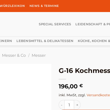
WÜRZLEXIKON
NEWS & TERMINE
SPECIAL SERVICES
LEIDENSCHAFT & P
EINERN
LEBENSMITTEL & DELIKATESSEN
KÜCHE, KOCHEN &
Messer & Co
/
Messer
G-16 Kochmess
196,00
€
inkl. MwSt, zzgl.
Versandkost
G-16 Kochmesser, 24 cm Me