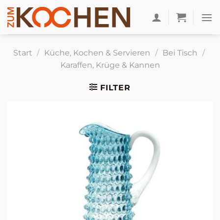
Zum
Inhalt
springen
Start
/
Küche, Kochen & Servieren
/
Bei Tisch
/
Karaffen, Krüge & Kannen
FILTER