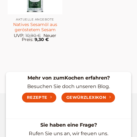
AKTUELLE ANGEBOTE
Natives Sesamöl aus
geröstetem Sesam
Ursprünglicher
UVP:
10,90
€
Neuer
Preis
Aktueller
Preis:
9,30
€
war:
Preis
10,90 €
ist:
9,30 €.
Mehr von zumKochen erfahren?
Besuchen Sie doch unseren Blog.
REZEPTE
GEWÜRZLEXIKON
Sie haben eine Frage?
Rufen Sie uns an, wir freuen uns.