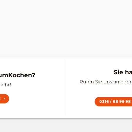
Sie h
zumKochen?
Rufen Sie uns an oder 
mehr!
E
0316 / 68 99 98