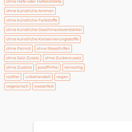
ohne Hefe oder Hefeextrakte
ohne künstliche Aromen
ohne künstliche Farbstoffe
ohne künstliche Geschmacksverstärker
ohne künstliche Konservierungsstoffe
ohne Palmöl
ohne Rieselhilfen
ohne Salz-Zusatz
ohne Zuckerzusatz
ohne Zusätze
paraffinfrei
reinsortig
rostfrei
unbehandelt
vegan
vegetarisch
wasserfest