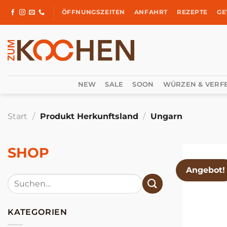
Zum
ÖFFNUNGSZEITEN
ANFAHRT
REZEPTE
GE
Inhalt
springen
NEW
SALE
SOON
WÜRZEN & VERF
Start
/
Produkt Herkunftsland
/
Ungarn
SHOP
Angebot!
Suchen
nach:
KATEGORIEN