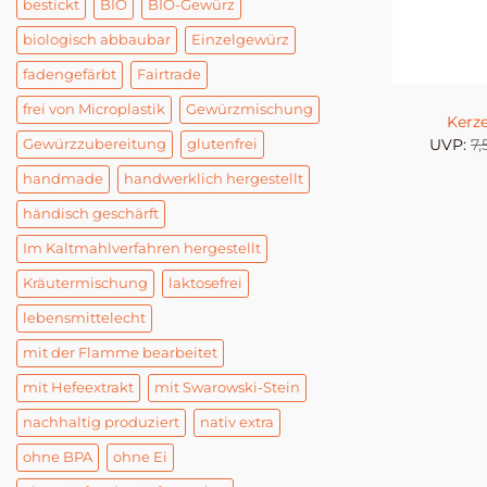
bestickt
BIO
BIO-Gewürz
biologisch abbaubar
Einzelgewürz
fadengefärbt
Fairtrade
frei von Microplastik
Gewürzmischung
Kerz
UVP:
7
Gewürzzubereitung
glutenfrei
handmade
handwerklich hergestellt
händisch geschärft
Im Kaltmahlverfahren hergestellt
Kräutermischung
laktosefrei
lebensmittelecht
mit der Flamme bearbeitet
mit Hefeextrakt
mit Swarowski-Stein
nachhaltig produziert
nativ extra
ohne BPA
ohne Ei