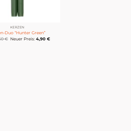
KERZEN
en-Duo “Hunter Green”
Ursprünglicher
Aktueller
,50
€
Neuer Preis:
4,90
€
Preis
Preis
war:
ist:
7,50 €
4,90 €.