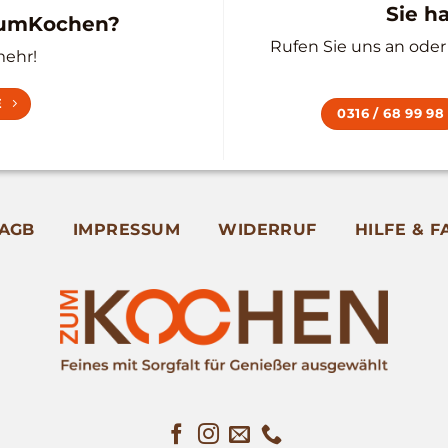
Sie h
zumKochen?
Rufen Sie uns an oder 
mehr!
E
0316 / 68 99 98
AGB
IMPRESSUM
WIDERRUF
HILFE & F