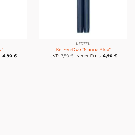
KERZEN
d”
Kerzen-Duo “Marine Blue”
cher
Aktueller
Ursprünglicher
Aktuelle
:
4,90
€
UVP:
7,50
€
Neuer Preis:
4,90
€
Preis
Preis
Preis
ist:
war:
ist:
4,90 €.
7,50 €
4,90 €.