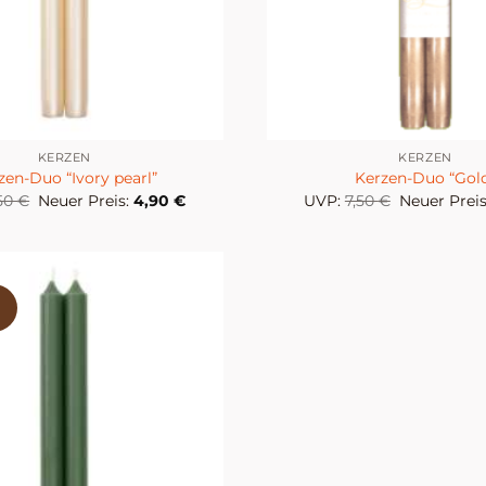
KERZEN
KERZEN
zen-Duo “Ivory pearl”
Kerzen-Duo “Gol
Ursprünglicher
Aktueller
Ursprüngli
,50
€
Neuer Preis:
4,90
€
UVP:
7,50
€
Neuer Preis
Preis
Preis
Preis
war:
ist:
war:
7,50 €
4,90 €.
7,50 €