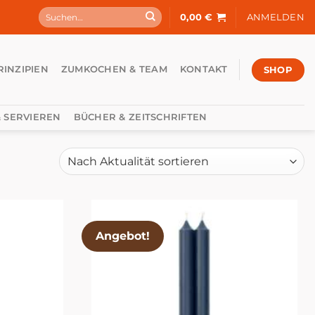
Suchen
0,00
€
ANMELDEN
nach:
SHOP
RINZIPIEN
ZUMKOCHEN & TEAM
KONTAKT
 SERVIEREN
BÜCHER & ZEITSCHRIFTEN
Angebot!