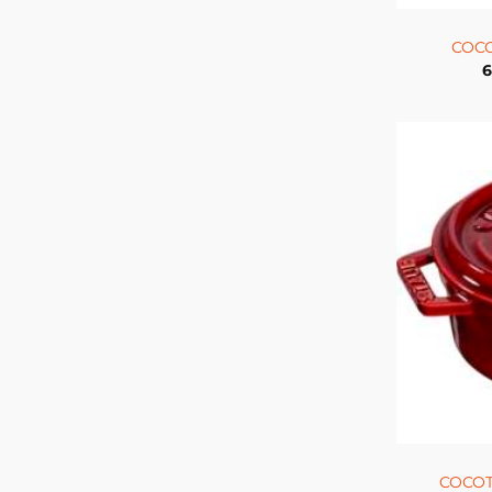
COCO
6
COCOTT