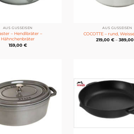
AUS GUSSEISEN
AUS GUSSEISEN
ster – Hendlbräter –
COCOTTE – rund, Weisser
Hähnchenbräter
219,00
€
–
389,0
159,00
€