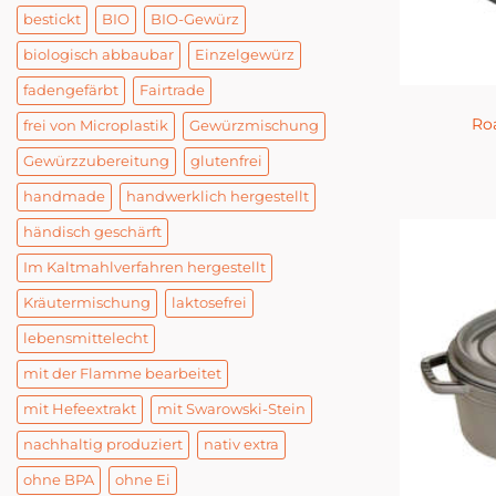
bestickt
BIO
BIO-Gewürz
biologisch abbaubar
Einzelgewürz
fadengefärbt
Fairtrade
Roa
frei von Microplastik
Gewürzmischung
Gewürzzubereitung
glutenfrei
handmade
handwerklich hergestellt
händisch geschärft
Im Kaltmahlverfahren hergestellt
Kräutermischung
laktosefrei
lebensmittelecht
mit der Flamme bearbeitet
mit Hefeextrakt
mit Swarowski-Stein
nachhaltig produziert
nativ extra
ohne BPA
ohne Ei