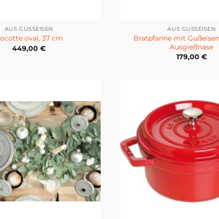
AUS GUSSEISEN
AUS GUSSEISEN
Bratpfanne mit Gußeisen
ocotte oval, 37 cm
Ausgießnase
449,00
€
179,00
€