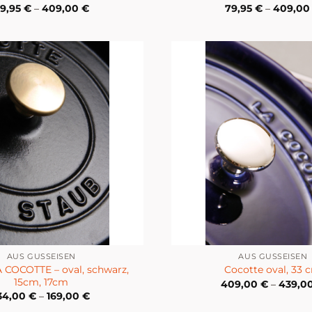
9,95
€
–
409,00
€
79,95
€
–
409,0
AUS GUSSEISEN
AUS GUSSEISEN
 COCOTTE – oval, schwarz,
Cocotte oval, 33 
15cm, 17cm
409,00
€
–
439,0
34,00
€
–
169,00
€