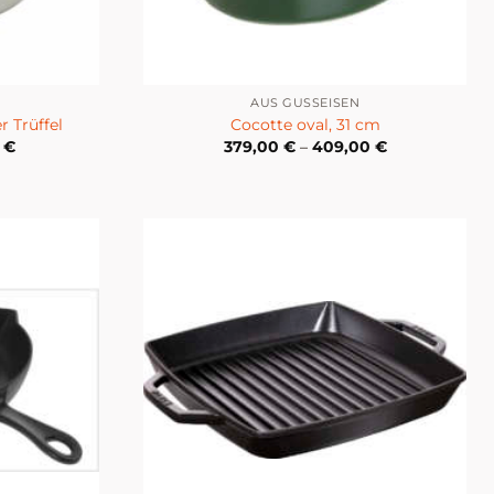
AUS GUSSEISEN
 Trüffel
Cocotte oval, 31 cm
0
€
379,00
€
–
409,00
€