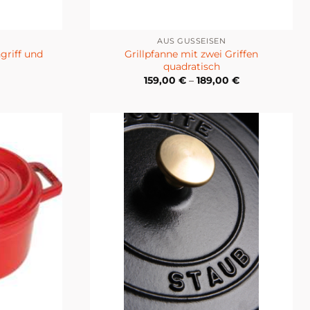
AUS GUSSEISEN
griff und
Grillpfanne mit zwei Griffen
quadratisch
159,00
€
–
189,00
€