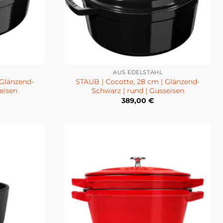
AUS EDELSTAHL
 Glänzend-
STAUB | Cocotte, 28 cm | Glänzend-
eisen
Schwarz | rund | Gusseisen
389,00
€