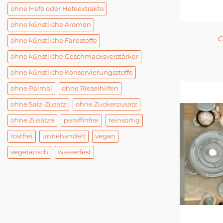
ohne Hefe oder Hefeextrakte
ohne künstliche Aromen
C
ohne künstliche Farbstoffe
ohne künstliche Geschmacksverstärker
ohne künstliche Konservierungsstoffe
ohne Palmöl
ohne Rieselhilfen
ohne Salz-Zusatz
ohne Zuckerzusatz
ohne Zusätze
paraffinfrei
reinsortig
rostfrei
unbehandelt
vegan
vegetarisch
wasserfest