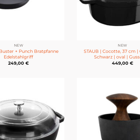
NEW
NEW
Buster + Punch Bratpfanne
STAUB | Cocotte, 37 cm |
Edelstahlgriff
Schwarz | oval | Guss
249,00
€
449,00
€