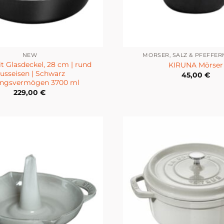
NEW
MÖRSER, SALZ & PFEFFE
t Glasdeckel, 28 cm | rund
KIRUNA Mörser
usseisen | Schwarz
45,00
€
ungsvermögen 3700 ml
229,00
€