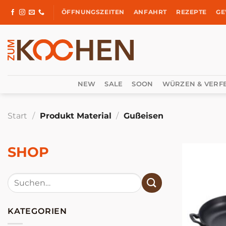
Zum
ÖFFNUNGSZEITEN
ANFAHRT
REZEPTE
GE
Inhalt
springen
NEW
SALE
SOON
WÜRZEN & VERF
Start
/
Produkt Material
/
Gußeisen
SHOP
Suchen
nach:
KATEGORIEN