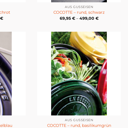
AUS GUSSEISEN
chrot
COCOTTE – rund, schwarz
0
€
69,95
€
–
499,00
€
AUS GUSSEISEN
elblau
COCOTTE – rund, basilikumgrün