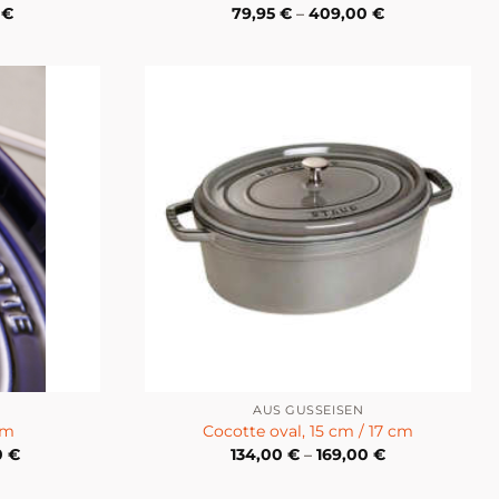
0
€
79,95
€
–
409,00
€
AUS GUSSEISEN
cm
Cocotte oval, 15 cm / 17 cm
0
€
134,00
€
–
169,00
€