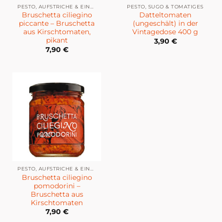
PESTO, AUFSTRICHE & EINGELEGTES
PESTO, SUGO & TOMATIGES
Bruschetta ciliegino
Datteltomaten
piccante – Bruschetta
(ungeschält) in der
aus Kirschtomaten,
Vintagedose 400 g
pikant
3,90
€
7,90
€
PESTO, AUFSTRICHE & EINGELEGTES
Bruschetta ciliegino
pomodorini –
Bruschetta aus
Kirschtomaten
7,90
€