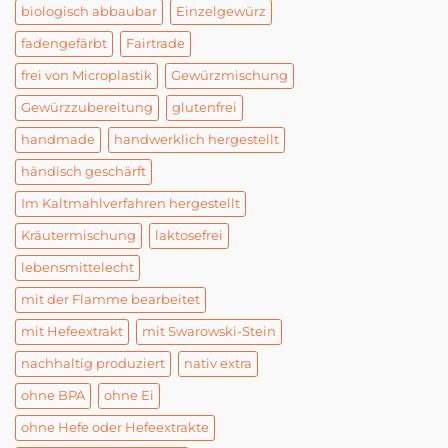
biologisch abbaubar
Einzelgewürz
fadengefärbt
Fairtrade
frei von Microplastik
Gewürzmischung
Gewürzzubereitung
glutenfrei
handmade
handwerklich hergestellt
händisch geschärft
Im Kaltmahlverfahren hergestellt
Kräutermischung
laktosefrei
lebensmittelecht
mit der Flamme bearbeitet
mit Hefeextrakt
mit Swarowski-Stein
nachhaltig produziert
nativ extra
ohne BPA
ohne Ei
ohne Hefe oder Hefeextrakte