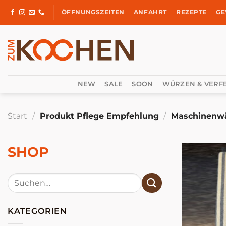
Zum
ÖFFNUNGSZEITEN
ANFAHRT
REZEPTE
GE
Inhalt
springen
NEW
SALE
SOON
WÜRZEN & VERF
Start
/
Produkt Pflege Empfehlung
/
Maschinenwä
SHOP
Suchen
nach:
KATEGORIEN