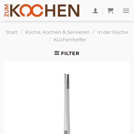
Zum
Inhalt
springen
Start
/
Küche, Kochen & Servieren
/
In der Küche
/
Küchenhelfer
FILTER