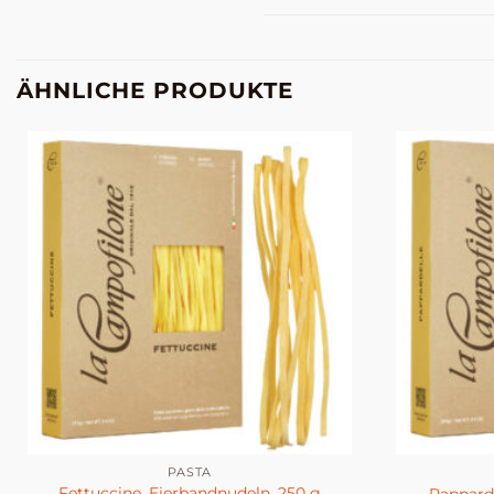
ÄHNLICHE PRODUKTE
PASTA
Fettuccine, Eierbandnudeln, 250 g
Papparde