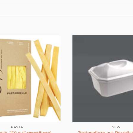
PASTA
NEW
Terrinenform aus Porzellan
lle, 250 g (Campofilone)