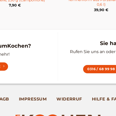
0,6 l)
7,90
€
39,90
€
Sie h
zumKochen?
Rufen Sie uns an oder 
mehr!
E
0316 / 68 99 98
AGB
IMPRESSUM
WIDERRUF
HILFE & F