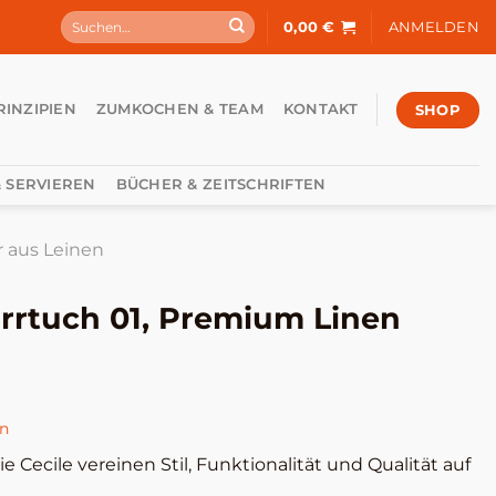
Suchen
0,00
€
ANMELDEN
nach:
SHOP
RINZIPIEN
ZUMKOCHEN & TEAM
KONTAKT
 SERVIEREN
BÜCHER & ZEITSCHRIFTEN
r aus Leinen
irrtuch 01, Premium Linen
en
 Cecile vereinen Stil, Funktionalität und Qualität auf