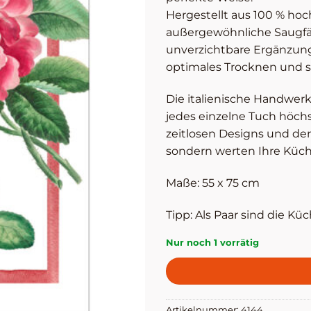
Hergestellt aus 100 % hoc
außergewöhnliche Saugfäh
unverzichtbare Ergänzung 
optimales Trocknen und s
Die italienische Handwer
jedes einzelne Tuch höchs
zeitlosen Designs und der 
sondern werten Ihre Küch
Maße: 55 x 75 cm
Tipp: Als Paar sind die K
Nur noch 1 vorrätig
Artikelnummer:
4144