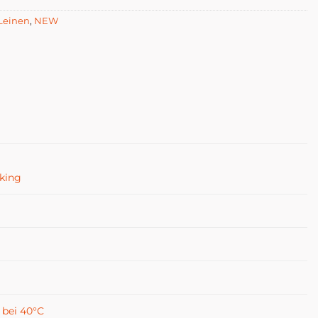
 Leinen
,
NEW
pking
bei 40°C