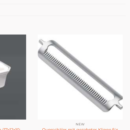
NEW
 (17x12x10;
Querschäler mit gezahnter Klinge für