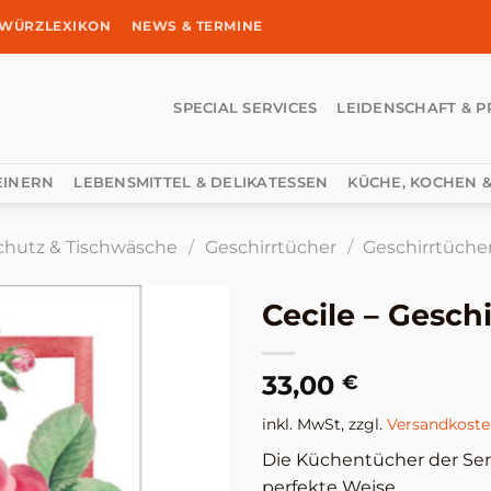
WÜRZLEXIKON
NEWS & TERMINE
SPECIAL SERVICES
LEIDENSCHAFT & P
EINERN
LEBENSMITTEL & DELIKATESSEN
KÜCHE, KOCHEN &
eschutz & Tischwäsche
/
Geschirrtücher
/
Geschirrtüche
Cecile – Gesch
33,00
€
inkl. MwSt, zzgl.
Versandkost
Die Küchentücher der Serie
perfekte Weise.