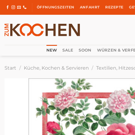
Zum
ÖFFNUNGSZEITEN
ANFAHRT
REZEPTE
GE
Inhalt
springen
NEW
SALE
SOON
WÜRZEN & VERF
Start
/
Küche, Kochen & Servieren
/
Textilien, Hitz