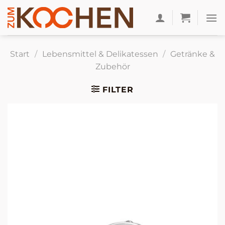
Zum
Inhalt
springen
Start
/
Lebensmittel & Delikatessen
/
Getränke &
Zubehör
FILTER