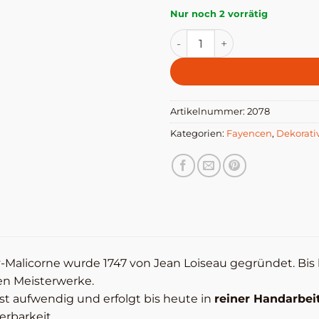
Nur noch 2 vorrätig
Fayence-Nuß (4 x 5 cm) Me
Artikelnummer:
2078
Kategorien:
Fayencen
,
Dekorati
y-Malicorne wurde 1747 von Jean Loiseau gegründet. B
sen Meisterwerke.
st aufwendig und erfolgt bis heute in
reiner Handarbeit
rbarkeit.