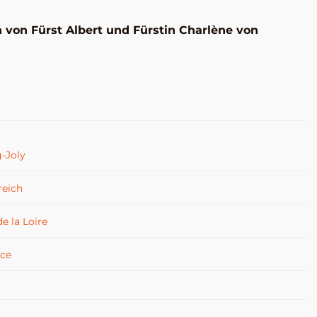
 von Fürst Albert und Fürstin Charlène von
-Joly
reich
e la Loire
ce