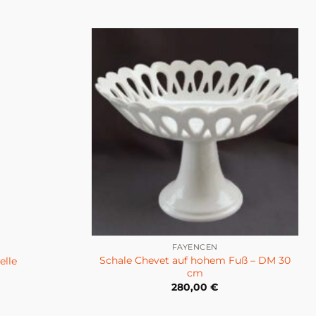
FAYENCEN
Schale Chevet auf hohem Fuß – DM 30
elle
cm
280,00
€