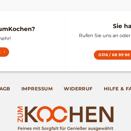
Sie h
zumKochen?
Rufen Sie uns an oder 
mehr!
E
0316 / 68 99 98
AGB
IMPRESSUM
WIDERRUF
HILFE & F