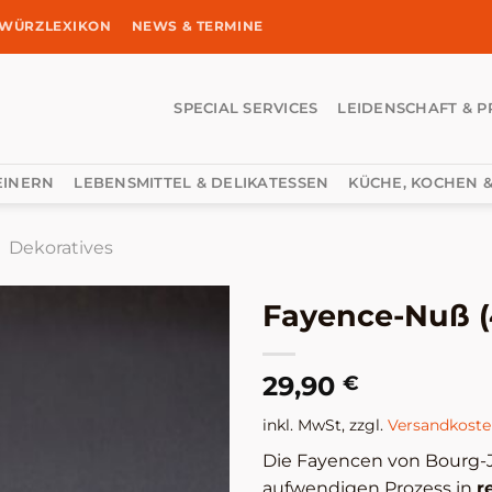
WÜRZLEXIKON
NEWS & TERMINE
SPECIAL SERVICES
LEIDENSCHAFT & P
EINERN
LEBENSMITTEL & DELIKATESSEN
KÜCHE, KOCHEN &
Dekoratives
Fayence-Nuß (
29,90
€
inkl. MwSt, zzgl.
Versandkost
Die Fayencen von Bourg-J
aufwendigen Prozess in
r