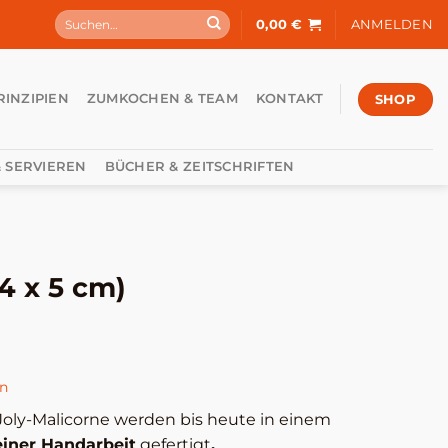
Suchen
0,00
€
ANMELDEN
nach:
SHOP
RINZIPIEN
ZUMKOCHEN & TEAM
KONTAKT
 SERVIEREN
BÜCHER & ZEITSCHRIFTEN
4 x 5 cm)
en
oly-Malicorne werden bis heute in einem
einer Handarbeit
gefertigt
.