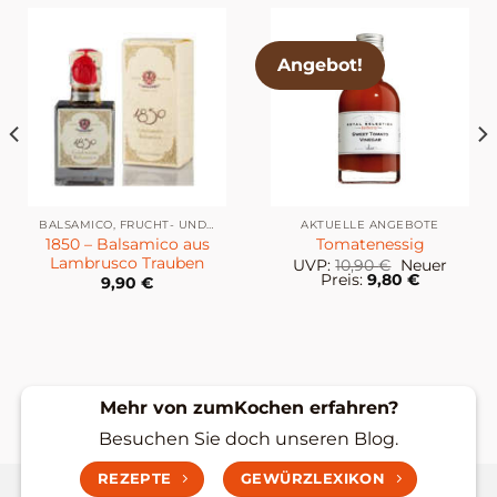
Angebot!
BALSAMICO, FRUCHT- UND WEINESSIG
AKTUELLE ANGEBOTE
1850 – Balsamico aus
Tomatenessig
Lambrusco Trauben
Ursprünglic
UVP:
10,90
€
Neuer
Preis
Aktueller
Preis:
9,80
€
9,90
€
war:
Preis
10,90 €
ist:
9,80 €.
Mehr von zumKochen erfahren?
Besuchen Sie doch unseren Blog.
REZEPTE
GEWÜRZLEXIKON