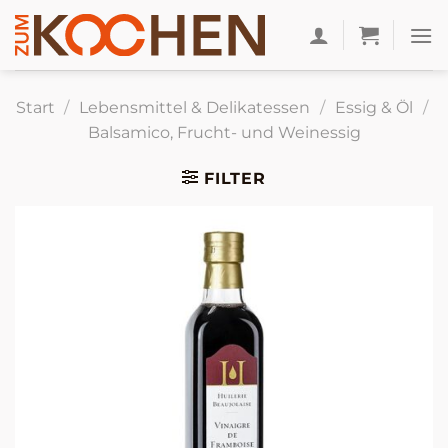
Zum
Inhalt
springen
Start
/
Lebensmittel & Delikatessen
/
Essig & Öl
/
Balsamico, Frucht- und Weinessig
FILTER