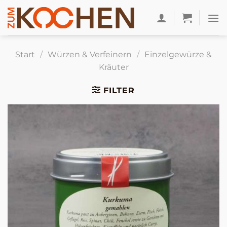
Zum
Inhalt
springen
Start
/
Würzen & Verfeinern
/
Einzelgewürze &
Kräuter
FILTER