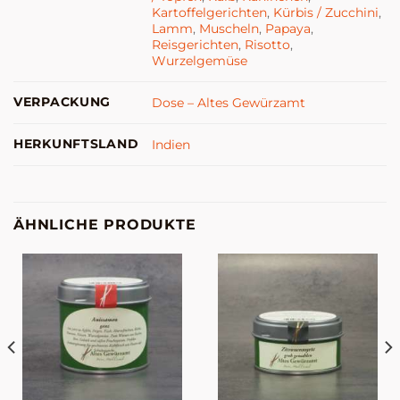
Kartoffelgerichten
,
Kürbis / Zucchini
,
Lamm
,
Muscheln
,
Papaya
,
Reisgerichten
,
Risotto
,
Wurzelgemüse
VERPACKUNG
Dose – Altes Gewürzamt
HERKUNFTSLAND
Indien
ÄHNLICHE PRODUKTE