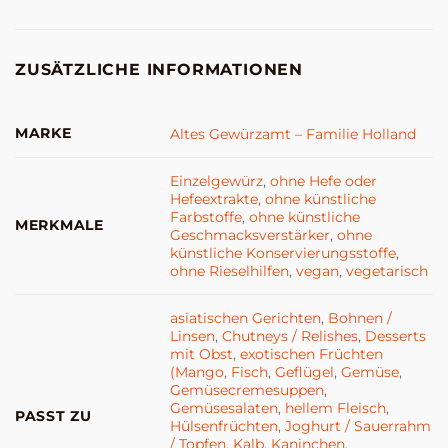
ZUSÄTZLICHE INFORMATIONEN
MARKE
Altes Gewürzamt – Familie Holland
Einzelgewürz
,
ohne Hefe oder
Hefeextrakte
,
ohne künstliche
Farbstoffe
,
ohne künstliche
MERKMALE
Geschmacksverstärker
,
ohne
künstliche Konservierungsstoffe
,
ohne Rieselhilfen
,
vegan
,
vegetarisch
asiatischen Gerichten
,
Bohnen /
Linsen
,
Chutneys / Relishes
,
Desserts
mit Obst
,
exotischen Früchten
(Mango
,
Fisch
,
Geflügel
,
Gemüse
,
Gemüsecremesuppen
,
Gemüsesalaten
,
hellem Fleisch
,
PASST ZU
Hülsenfrüchten
,
Joghurt / Sauerrahm
/ Topfen
,
Kalb
,
Kaninchen
,