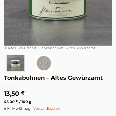
© 
© Altes Gewürzamt – Tonkabohnen - Altes Gewürzamt
Tonkabohnen – Altes Gewürzamt
13,50
€
45,00
€
/
100
g
inkl. MwSt, zzgl.
Versandkosten