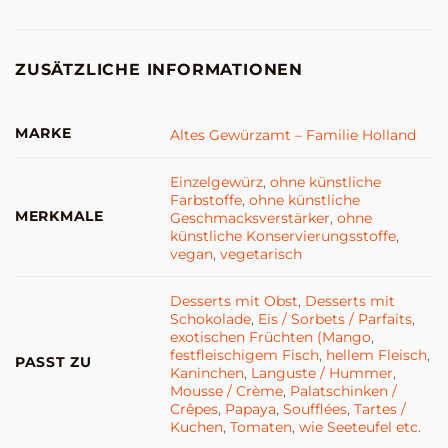
ZUSÄTZLICHE INFORMATIONEN
MARKE
Altes Gewürzamt – Familie Holland
Einzelgewürz
,
ohne künstliche
Farbstoffe
,
ohne künstliche
MERKMALE
Geschmacksverstärker
,
ohne
künstliche Konservierungsstoffe
,
vegan
,
vegetarisch
Desserts mit Obst
,
Desserts mit
Schokolade
,
Eis / Sorbets / Parfaits
,
exotischen Früchten (Mango
,
festfleischigem Fisch
,
hellem Fleisch
,
PASST ZU
Kaninchen
,
Languste / Hummer
,
Mousse / Crème
,
Palatschinken /
Crêpes
,
Papaya
,
Soufflées
,
Tartes /
Kuchen
,
Tomaten
,
wie Seeteufel etc.