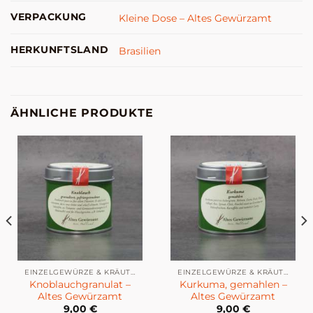
VERPACKUNG
Kleine Dose – Altes Gewürzamt
HERKUNFTSLAND
Brasilien
ÄHNLICHE PRODUKTE
EINZELGEWÜRZE & KRÄUTER
EINZELGEWÜRZE & KRÄUTER
Knoblauchgranulat –
Kurkuma, gemahlen –
Altes Gewürzamt
Altes Gewürzamt
9,00
€
9,00
€