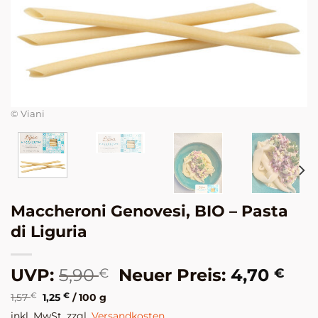
© Viani
Maccheroni Genovesi, BIO – Pasta
di Liguria
Ursprünglicher
Akt
UVP:
5,90
Neuer Preis:
4,70
€
€
Preis
Pre
1,57
€
1,25
€
/
100
g
war:
ist:
inkl. MwSt, zzgl.
Versandkosten