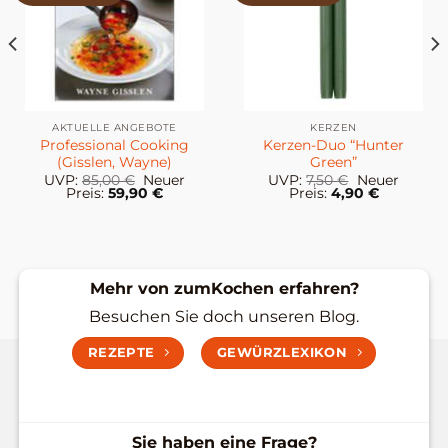
AKTUELLE ANGEBOTE
KERZEN
Professional Cooking
Kerzen-Duo “Hunter
(Gisslen, Wayne)
Green”
cher
Ursprünglicher
Ursprünglich
UVP:
85,00
€
Neuer
UVP:
7,50
€
Neuer
r
Preis
Aktueller
Preis
Aktueller
Preis:
59,90
€
Preis:
4,90
€
war:
Preis
war:
Preis
85,00 €
ist:
7,50 €
ist:
59,90 €.
4,90 €.
Mehr von zumKochen erfahren?
Besuchen Sie doch unseren Blog.
REZEPTE
GEWÜRZLEXIKON
Sie haben eine Frage?