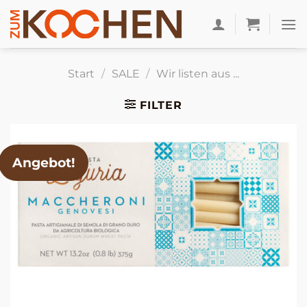
Zum
Inhalt
springen
Start
/
SALE
/
Wir listen aus ...
FILTER
Angebot!
© 