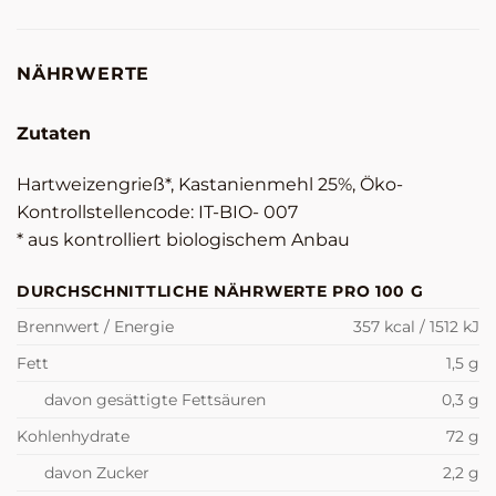
NÄHRWERTE
Zutaten
Hartweizengrieß*, Kastanienmehl 25%, Öko-
Kontrollstellencode: IT-BIO- 007
* aus kontrolliert biologischem Anbau
DURCHSCHNITTLICHE NÄHRWERTE PRO 100 G
Brennwert / Energie
357 kcal / 1512 kJ
Fett
1,5 g
davon gesättigte Fettsäuren
0,3 g
Kohlenhydrate
72 g
davon Zucker
2,2 g