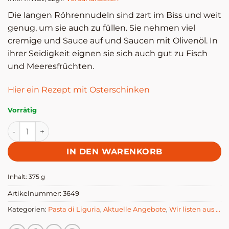
5,90 €
4,7
Die langen Röhrennudeln sind zart im Biss und weit
genug, um sie auch zu füllen. Sie nehmen viel
cremige und Sauce auf und Saucen mit Olivenöl. In
ihrer Seidigkeit eignen sie sich auch gut zu Fisch
und Meeresfrüchten.
Hier ein Rezept mit Osterschinken
Vorrätig
Maccheroni Genovesi, BIO - Pasta di Liguria Menge
IN DEN WARENKORB
Inhalt: 375
g
Artikelnummer:
3649
Kategorien:
Pasta di Liguria
,
Aktuelle Angebote
,
Wir listen aus ...