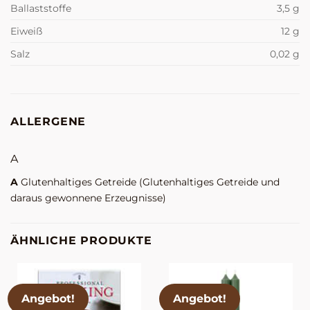
Ballaststoffe
3,5 g
Eiweiß
12 g
Salz
0,02 g
ALLERGENE
A
A
Glutenhaltiges Getreide
(Glutenhaltiges Getreide und
daraus gewonnene Erzeugnisse)
ÄHNLICHE PRODUKTE
Angebot!
Angebot!