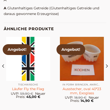
A
Glutenhaltiges Getreide
(Glutenhaltiges Getreide und
daraus gewonnene Erzeugnisse)
ÄHNLICHE PRODUKTE
Angebot!
Angebot!
TISCHWÄSCHE
IN FORM BRINGEN, ANRICHTEN & DEKORIEREN
Ausstecher, oval 40*23
Läufer Fly the Flag
mm, Exoglass
cher
Ursprünglicher
UVP:
59,90
€
Neuer
r
Preis
Aktueller
Preis:
45,00
€
Ursprünglic
UVP:
18,90
€
Neuer
war:
Preis
Preis
Aktueller
Preis:
14,90
€
59,90 €
ist:
war:
Preis
45,00 €.
18,90 €
ist: