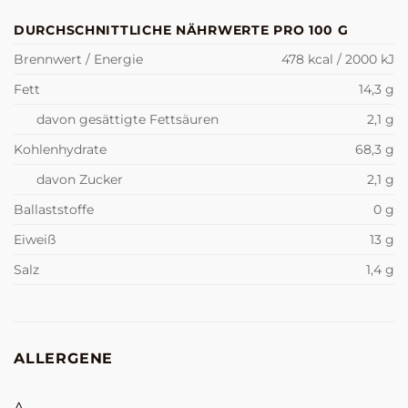
DURCHSCHNITTLICHE NÄHRWERTE PRO 100 G
Brennwert / Energie
478 kcal / 2000 kJ
Fett
14,3 g
davon gesättigte Fettsäuren
2,1 g
Kohlenhydrate
68,3 g
davon Zucker
2,1 g
Ballaststoffe
0 g
Eiweiß
13 g
Salz
1,4 g
ALLERGENE
A