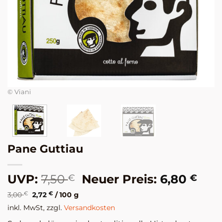
© Viani
© 
Pane Guttiau
Ursprünglicher
Aktu
UVP:
7,50
Neuer Preis:
6,80
€
€
Preis
Prei
3,00
€
2,72
€
/
100
g
war:
ist:
inkl. MwSt, zzgl.
Versandkosten
7,50 €
6,80