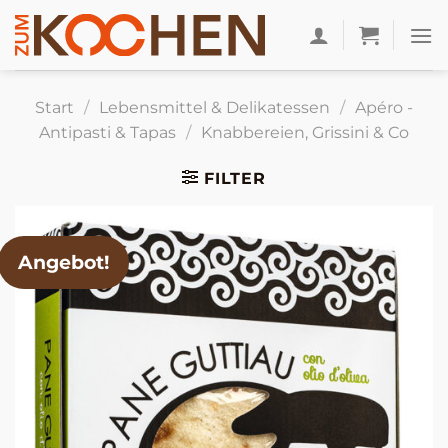
Zum
Inhalt
springen
Start
/
Lebensmittel & Delikatessen
/
Apéro -
Antipasti & Tapas
/
Knabbereien, Grissini & Co
FILTER
Angebot!