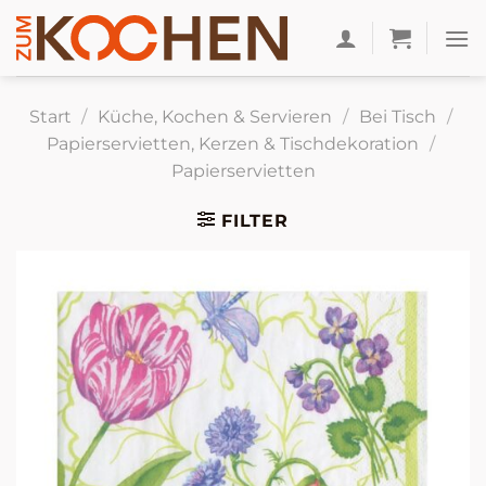
Zum
Inhalt
springen
Start
/
Küche, Kochen & Servieren
/
Bei Tisch
/
Papierservietten, Kerzen & Tischdekoration
/
Papierservietten
FILTER