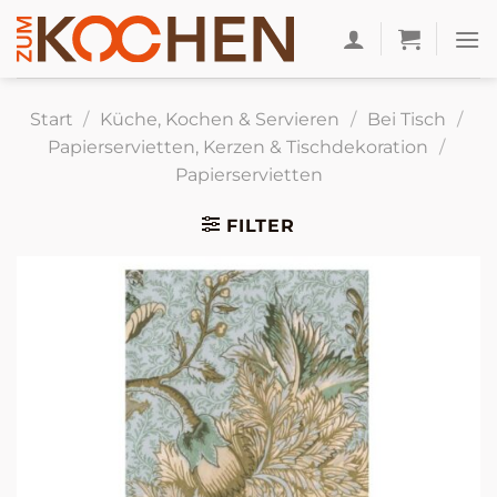
Zum
Inhalt
springen
Start
/
Küche, Kochen & Servieren
/
Bei Tisch
/
Papierservietten, Kerzen & Tischdekoration
/
Papierservietten
FILTER