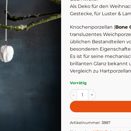
Als Deko für den Weihnac
Gestecke, für Luster & Lam
Knochenporzellan (
Bone 
transluzentes Weichporze
üblichen Bestandteilen von
besonderen Eigenschaften
Es ist für seine mechanis
brillanten Glanz bekannt
Vergleich zu Hartporzellan
Vorrätig
Walnusspaar zum Hängen a
Artikelnummer:
3887