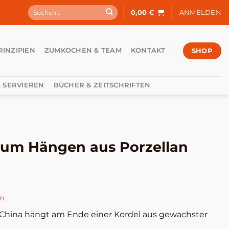
Suchen
0,00
€
ANMELDEN
nach:
SHOP
RINZIPIEN
ZUMKOCHEN & TEAM
KONTAKT
 SERVIEREN
BÜCHER & ZEITSCHRIFTEN
um Hängen aus Porzellan
en
China hängt am Ende einer Kordel aus gewachster