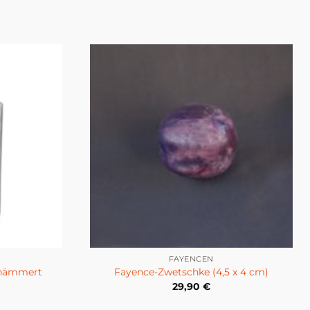
FAYENCEN
gehämmert
Fayence-Zwetschke (4,5 x 4 cm)
29,90
€