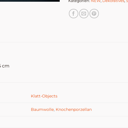
Kategorien:
NEW
,
Dekoratives
,
,5 cm
Klatt-Objects
Baumwolle
,
Knochenporzellan