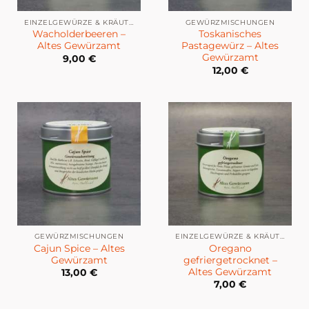
EINZELGEWÜRZE & KRÄUTER
GEWÜRZMISCHUNGEN
Wacholderbeeren –
Toskanisches
Altes Gewürzamt
Pastagewürz – Altes
Gewürzamt
9,00
€
12,00
€
GEWÜRZMISCHUNGEN
EINZELGEWÜRZE & KRÄUTER
Cajun Spice – Altes
Oregano
Gewürzamt
gefriergetrocknet –
Altes Gewürzamt
13,00
€
7,00
€