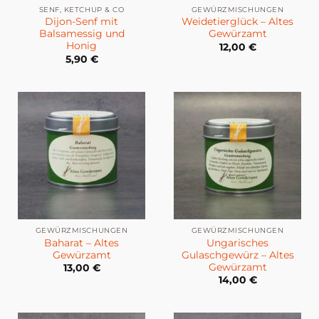
SENF, KETCHUP & CO
GEWÜRZMISCHUNGEN
Dijon-Senf mit
Weidetierglück – Altes
Balsamessig und
Gewürzamt
Honig
12,00
€
5,90
€
GEWÜRZMISCHUNGEN
GEWÜRZMISCHUNGEN
Baharat – Altes
Ungarisches
Gewürzamt
Gulaschgewürz – Altes
Gewürzamt
13,00
€
14,00
€