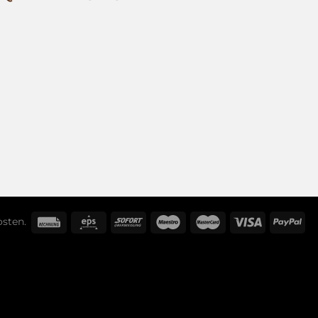
osten
.