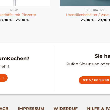
NEW
DEKORATIVES
ierlöffel mit Pinzette
Utensilienbehälter / Vas
18,90
€
–
23,90
€
23,90
€
–
29,90
Sie h
zumKochen?
Rufen Sie uns an oder 
mehr!
E
0316 / 68 99 98
AGB
IMPRESSUM
WIDERRUF
HILFE & F