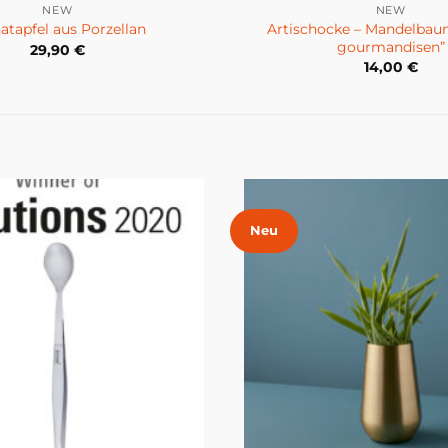
NEW
NEW
Artischocke – Mandelbaum
atapfel aus Porzellan
gourmandisen”
29,90
€
14,00
€
Neu