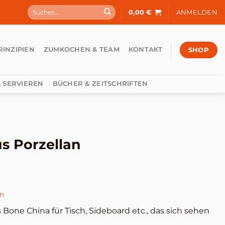
Suchen
0,00
€
ANMELDEN
nach:
SHOP
RINZIPIEN
ZUMKOCHEN & TEAM
KONTAKT
 SERVIEREN
BÜCHER & ZEITSCHRIFTEN
s Porzellan
en
Bone China für Tisch, Sideboard etc., das sich sehen