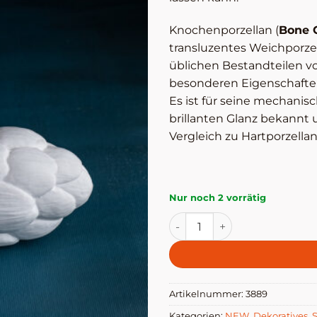
Knochenporzellan (
Bone 
transluzentes Weichporze
üblichen Bestandteilen von
besonderen Eigenschaften
Es ist für seine mechanis
brillanten Glanz bekannt
Vergleich zu Hartporzellan
Nur noch 2 vorrätig
Artischocke aus Porzellan 
Artikelnummer:
3889
Kategorien:
NEW
,
Dekoratives
,