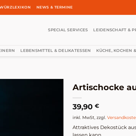
WÜRZLEXIKON
NEWS & TERMINE
SPECIAL SERVICES
LEIDENSCHAFT & P
EINERN
LEBENSMITTEL & DELIKATESSEN
KÜCHE, KOCHEN &
Artischocke au
39,90
€
inkl. MwSt, zzgl.
Versandkost
Attraktives Dekostück aus 
lassen kann.