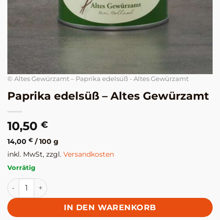
© Altes Gewürzamt – Paprika edelsüß - Altes Gewürzamt
Paprika edelsüß – Altes Gewürzamt
10,50
€
14,00
€
/
100
g
inkl. MwSt, zzgl.
Versandkosten
Vorrätig
Paprika edelsüß - Altes Gewürzamt Menge
IN DEN WARENKORB