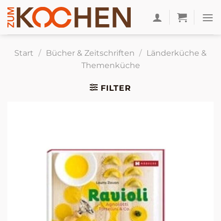
Zum
Inhalt
springen
Start
/
Bücher & Zeitschriften
/
Länderküche &
Themenküche
FILTER