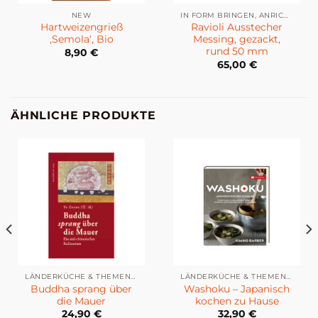
NEW
IN FORM BRINGEN, ANRICHTEN & DEKORIEREN
Hartweizengrieß
Ravioli Ausstecher
,Semola‘, Bio
Messing, gezackt,
rund 50 mm
8,90
€
65,00
€
ÄHNLICHE PRODUKTE
LÄNDERKÜCHE & THEMENKÜCHE
LÄNDERKÜCHE & THEMENKÜCHE
Buddha sprang über
Washoku – Japanisch
die Mauer
kochen zu Hause
24,90
€
32,90
€