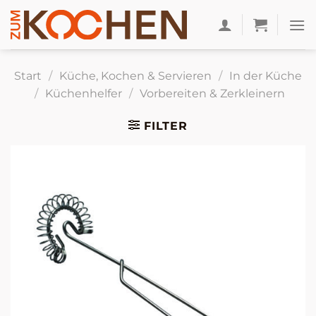
Zum
Inhalt
springen
Start
/
Küche, Kochen & Servieren
/
In der Küche
/
Küchenhelfer
/
Vorbereiten & Zerkleinern
FILTER