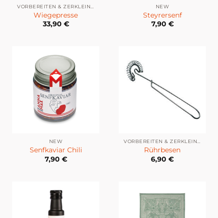
VORBEREITEN & ZERKLEINERN
NEW
Wiegepresse
Steyrersenf
33,90
€
7,90
€
NEW
VORBEREITEN & ZERKLEINERN
Senfkaviar Chili
Rührbesen
7,90
€
6,90
€