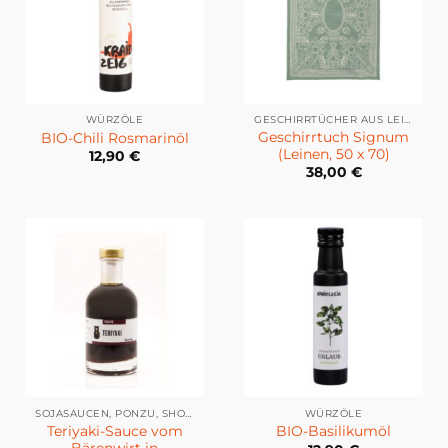
WÜRZÖLE
GESCHIRRTÜCHER AUS LEINEN
Geschirrtuch Signum
BIO-Chili Rosmarinöl
(Leinen, 50 x 70)
12,90
€
38,00
€
SOJASAUCEN, PONZU, SHOYU ETC.
WÜRZÖLE
Teriyaki-Sauce vom
BIO-Basilikumöl
Bärenwirt in