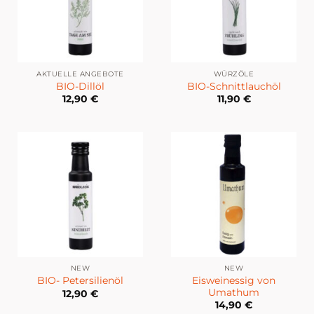
AKTUELLE ANGEBOTE
WÜRZÖLE
BIO-Dillöl
BIO-Schnittlauchöl
12,90
€
11,90
€
NEW
NEW
Eisweinessig von
BIO- Petersilienöl
Umathum
12,90
€
14,90
€