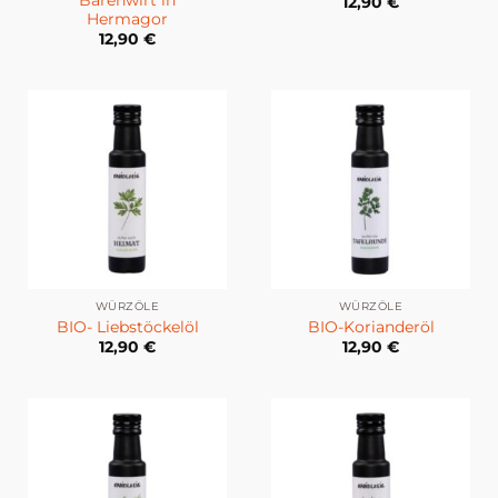
12,90
€
Hermagor
12,90
€
WÜRZÖLE
WÜRZÖLE
BIO- Liebstöckelöl
BIO-Korianderöl
12,90
€
12,90
€